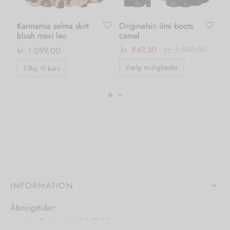
Karmamia selma skirt
Originalsin ilmi boots
Ka
blush maxi leo
camel
su
kr.
849,50
kr.
1.699,00
kr.
1.099,00
kr.
Dette
Vælg muligheder
Tilføj til kurv
vare
har
flere
ter.
varianter.
hederne
Mulighedern
kan
s
vælges
på
INFORMATION
iden
varesiden
Åbningstider:
Mandag-Fredag: 11.00-17.30