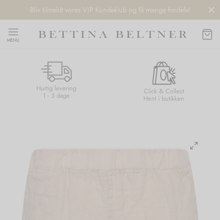
Bliv tilmeldt vores VIP Kundeklub og få mange fordele!
MENU
Hurtig levering
Back
Back
Back
Back
Click & Collect
1 - 3 dage
Hent i butikken
NDS
/ STYLES
 / STØVLER
ESSORIES
 DAY
re
er
uche
r
aler
edragt
ter
ker
nhagen Muse
er
er
r