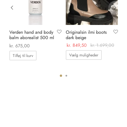
Verden hand and body
Originalsin ilmi boots
Ka
balm aborealist 500 ml
dark beige
su
kr.
849,50
kr.
1.699,00
kr.
675,00
kr.
Dette
Vælg muligheder
Tilføj til kurv
vare
har
flere
varianter.
ter.
Mulighedern
hederne
kan
vælges
s
på
varesiden