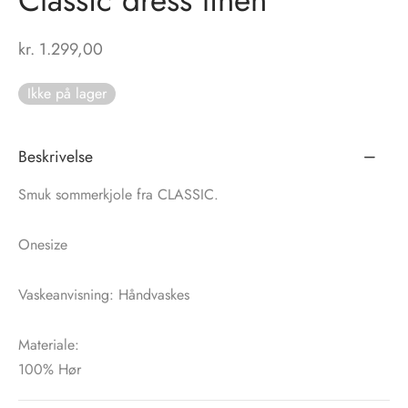
tröm
s
kr.
1.299,00
nalsin
ter
Ikke på lager
numb
Beskrivelse
 Biz Copenhagen
shirts
Smuk sommerkjole fra CLASSIC.
e Schnoor
e
Onesize
es from the atelier
ts
-50%
Vaskeanvisning: Håndvaskes
n Pioneers
Materiale:
100% Hør