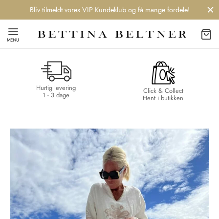
Bliv tilmeldt vores VIP Kundeklub og få mange fordele!
MENU
Hurtig levering
Back
Back
Back
Back
Click & Collect
1 - 3 dage
Hent i butikken
NDS
/ STYLES
 / STØVLER
ESSORIES
 DAY
re
er
uche
r
aler
edragt
ter
ker
nhagen Muse
er
er
r