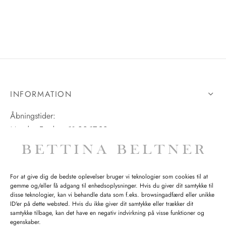
INFORMATION
Åbningstider:
Mandag-Fredag: 11.00-17.30
Lørdag: 11.00-15.00
For at give dig de bedste oplevelser bruger vi teknologier som cookies til at
gemme og/eller få adgang til enhedsoplysninger. Hvis du giver dit samtykke til
SPØRGSMÅL WEBORDRE
disse teknologier, kan vi behandle data som f.eks. browsingadfærd eller unikke
ID'er på dette websted. Hvis du ikke giver dit samtykke eller trækker dit
BUTIK BETTINA BELTNER
samtykke tilbage, kan det have en negativ indvirkning på visse funktioner og
egenskaber.