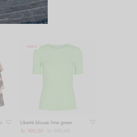
RABAT
xi
Libertè blouse lime green
kr.
100,00
kr.
200,00