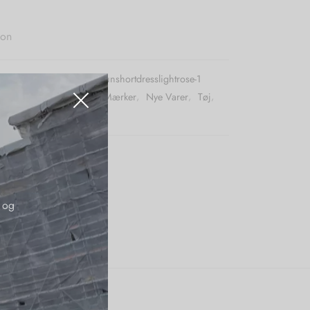
ton
r (SKU):
Trendstarheartsunshortdresslightrose-1
:
Ikke på tilbud
,
Kjoler
,
Mærker
,
Nye Varer
,
Tøj
,
 og