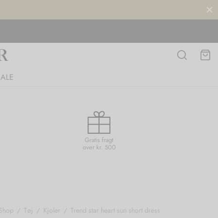
SALE
Gratis fragt
over kr. 500
Shop
/
Tøj
/
Kjoler
/
Trend star heart sun short dress