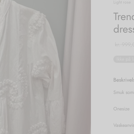
Light rose
Tren
dres
kr.
999,
Ikke på 
Beskrivel
Smuk somm
Onesize
Vaskeanvi