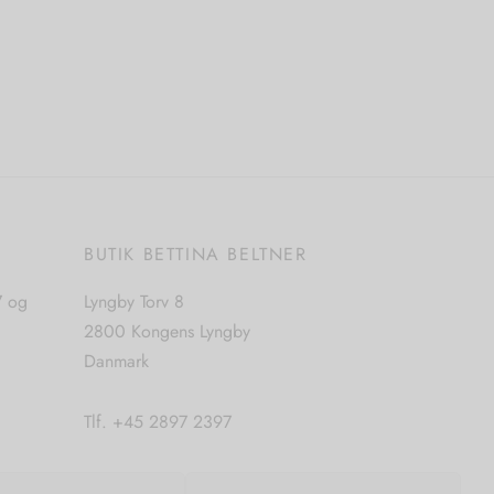
Dette
Vælg muligheder
vare
har
flere
varianter.
Mulighederne
kan
vælges
på
E
BUTIK BETTINA BELTNER
varesiden
7 og
Lyngby Torv 8
2800 Kongens Lyngby
Danmark
Tlf. +45 2897 2397
CVR. nr. 42483397