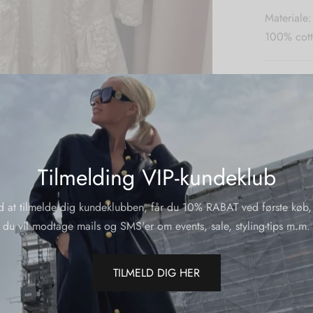
Materiale:
100% cot
Varenumme
Kategorier
Trend
Del
Tilmelding VIP-kundeklub
d at tilmelde dig kundeklubben, får du 10% RABAT ved første køb,
du vil modtage mails og SMS'er om events, sale, styling-tips m.m.
TILMELD DIG HER