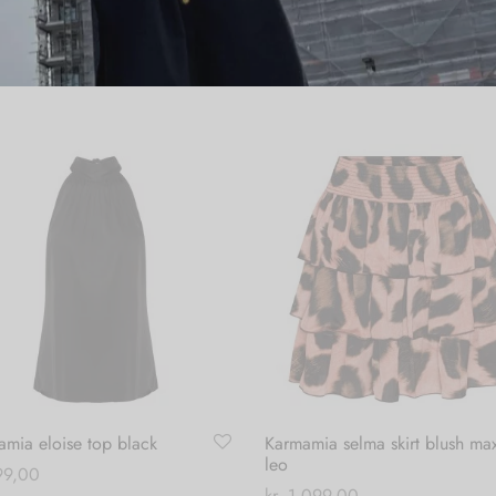
mia eloise top black
Karmamia selma skirt blush ma
leo
9,00
kr.
1.099,00