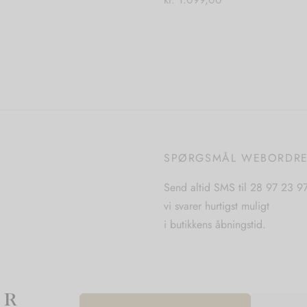
Dette
 muligheder
Tilføj til kurv
vare
har
flere
varianter.
Mulighederne
kan
vælges
på
SPØRGSMÅL WEBORDR
varesiden
Send altid SMS til 28 97 23 9
vi svarer hurtigst muligt
i butikkens åbningstid.