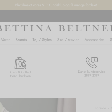
Bliv tilmeldt vores VIP Kundeklub og få mange fordele!
 Varer
Brands
Tøj / Styles
Sko / støvler
Accessories
Dansk kundeservice
Click & Collect
2897 2397
Hent i butikken
Forside
/