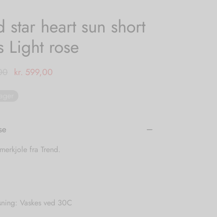
d star heart sun short
s Light rose
Den
Den
00
kr.
599,00
oprindelige
aktuelle
lager
pris var:
pris er:
kr. 999,00.
kr. 599,00.
se
erkjole fra Trend.
sning: Vaskes ved 30C