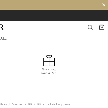
SALE
Gratis fragt
over kr. 500
Shop
/
Mærker
/
BB
/
BB raffia tote bag camel