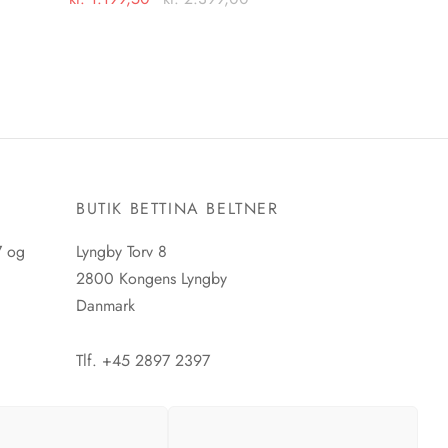
Dette
Vælg muligheder
vare
har
flere
varianter.
Mulighederne
kan
E
BUTIK BETTINA BELTNER
vælges
på
7 og
Lyngby Torv 8
varesiden
2800 Kongens Lyngby
Danmark
Tlf. +45 2897 2397
CVR. nr. 42483397