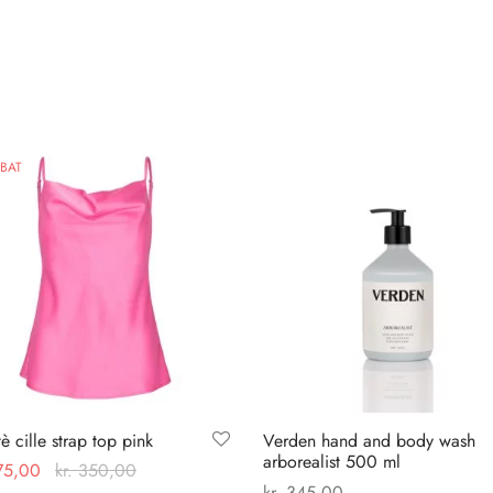
BAT
tè cille strap top pink
Verden hand and body wash
arborealist 500 ml
75,00
kr.
350,00
kr.
345,00