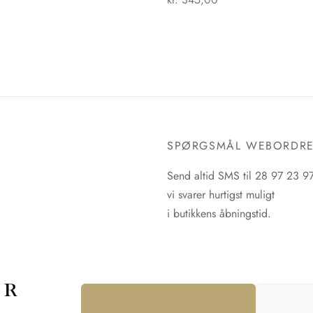
Dette
 muligheder
Tilføj til kurv
vare
har
flere
varianter.
Mulighederne
kan
vælges
SPØRGSMÅL WEBORDR
på
varesiden
Send altid SMS til 28 97 23 9
vi svarer hurtigst muligt
i butikkens åbningstid.