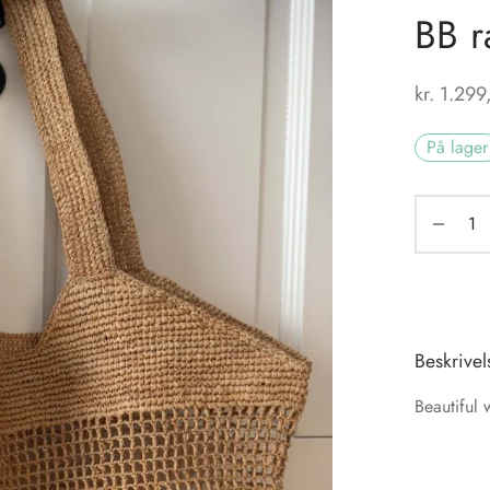
BB r
kr.
1.299
På lager
Beskrivel
Beautiful