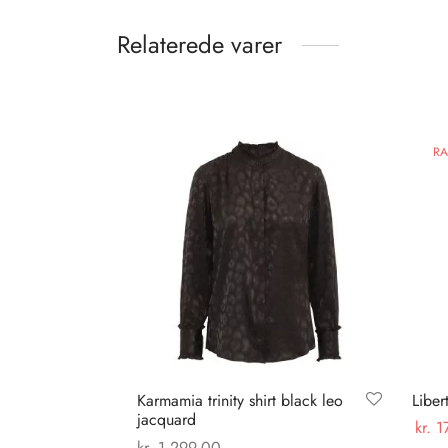
Relaterede varer
RA
Karmamia trinity shirt black leo
Liber
jacquard
kr.
1
kr.
1.299,00