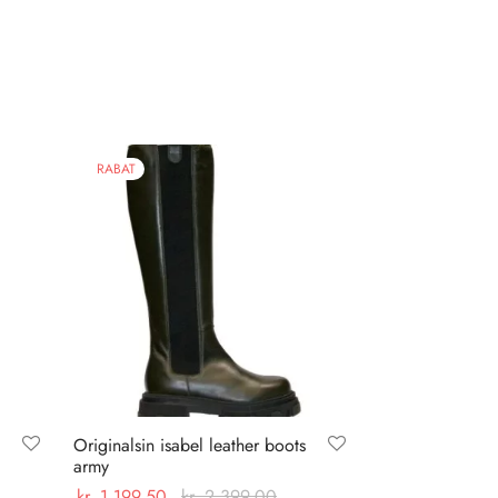
RABAT
Originalsin isabel leather boots
army
kr.
1.199,50
kr.
2.399,00