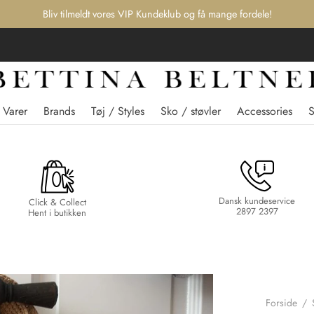
Bliv tilmeldt vores VIP Kundeklub og få mange fordele!
 Varer
Brands
Tøj / Styles
Sko / støvler
Accessories
Dansk kundeservice
Click & Collect
2897 2397
Hent i butikken
Forside
/