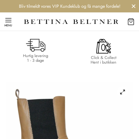
Bliv tilmeldt vores VIP Kundeklub og få mange fordele!
MENU
Hurtig levering
Back
Back
Back
Back
Click & Collect
1 - 3 dage
Hent i butikken
NDS
/ STYLES
 / STØVLER
ESSORIES
 DAY
re
er
uche
r
aler
edragt
ter
ker
nhagen Muse
er
er
r