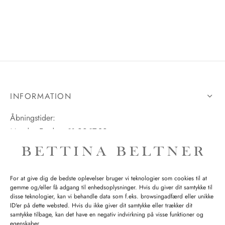
INFORMATION
Åbningstider:
Mandag-Fredag: 11.00-17.30
Lørdag: 11.00-15.00
For at give dig de bedste oplevelser bruger vi teknologier som cookies til at
gemme og/eller få adgang til enhedsoplysninger. Hvis du giver dit samtykke til
SPØRGSMÅL WEBORDRE
disse teknologier, kan vi behandle data som f.eks. browsingadfærd eller unikke
ID'er på dette websted. Hvis du ikke giver dit samtykke eller trækker dit
BUTIK BETTINA BELTNER
samtykke tilbage, kan det have en negativ indvirkning på visse funktioner og
egenskaber.