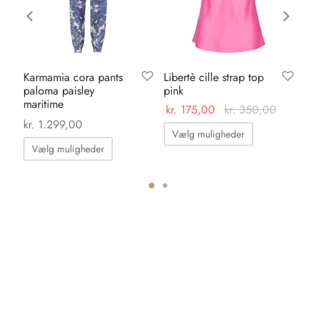
Karmamia cora pants
Libertè cille strap top
Ve
paloma paisley
pink
ba
maritime
kr.
175,00
kr.
350,00
kr.
kr.
1.299,00
Dette
Vælg muligheder
T
Dette
vare
Vælg muligheder
vare
har
har
flere
flere
ter.
varianter.
varianter.
hederne
Mulighedern
Mulighederne
kan
kan
s
vælges
vælges
på
på
iden
varesiden
varesiden