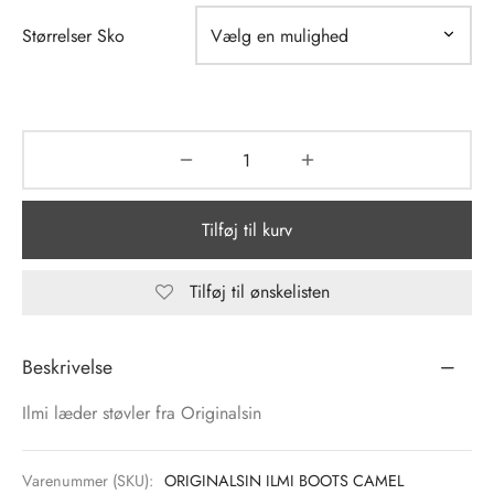
Størrelser Sko
tröm
s
nalsin
ter
numb
 Biz Copenhagen
shirts
Tilføj til kurv
e Schnoor
e
Tilføj til ønskelisten
es from the atelier
ts
-50%
Beskrivelse
n Pioneers
Ilmi læder støvler fra Originalsin
Varenummer (SKU):
ORIGINALSIN ILMI BOOTS CAMEL