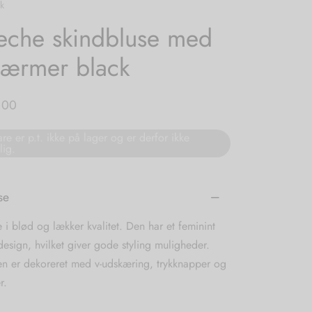
k
che skindbluse med
 ærmer black
,00
re er p.t. ikke på lager og er derfor ikke
lig.
se
 i blød og lækker kvalitet. Den har et feminint
esign, hvilket giver gode styling muligheder.
en er dekoreret med v-udskæring, trykknapper og
r.