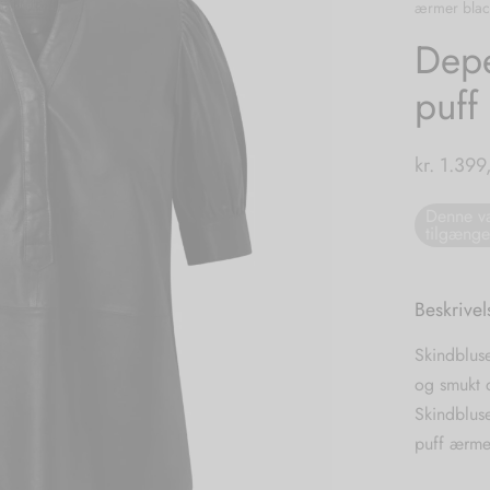
ærmer blac
Depe
puff
kr.
1.399
Denne va
tilgænge
Beskrivel
Skindbluse
og smukt d
Skindblus
puff ærme