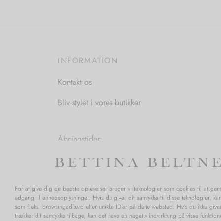
varianter.
Mulighederne
kan
vælges
INFORMATION
på
varesiden
Kontakt os
Bliv stylet i vores butikker
Åbningstider:
Mandag-Fredag: 11.00-17.30
Lørdag: 11.00-15.00
For at give dig de bedste oplevelser bruger vi teknologier som cookies til at ge
adgang til enhedsoplysninger. Hvis du giver dit samtykke til disse teknologier, ka
som f.eks. browsingadfærd eller unikke ID'er på dette websted. Hvis du ikke giver
trækker dit samtykke tilbage, kan det have en negativ indvirkning på visse funktio