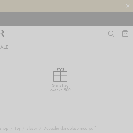
SALE
Gratis fragt
over kr. 500
Shop
/
Tøj
/
Bluser
/
Depeche skindbluse med puff