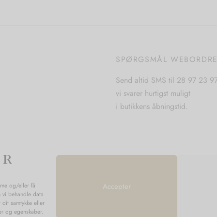
varianter.
varianter.
Mulighederne
Mulighederne
kan
kan
vælges
vælges
SPØRGSMÅL WEBORDR
på
på
varesiden
varesiden
Send altid SMS til 28 97 23 9
vi svarer hurtigst muligt
i butikkens åbningstid.
mme og/eller få
Accepter
n vi behandle data
 dit samtykke eller
ner og egenskaber.