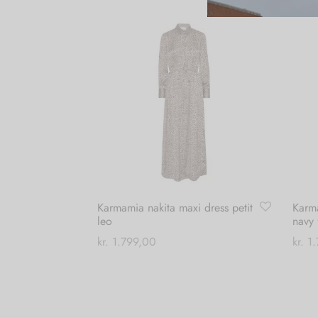
Karmamia nakita maxi dress petit
Karma
leo
navy 
kr.
1.799,00
kr.
1.
Dette
Vælg muligheder
Vælg
vare
har
flere