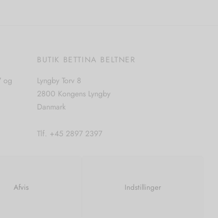
varianter.
Mulighederne
kan
vælges
E
BUTIK BETTINA BELTNER
på
varesiden
7 og
Lyngby Torv 8
2800 Kongens Lyngby
Danmark
Tlf. +45 2897 2397
CVR. nr. 42483397
Afvis
Indstillinger