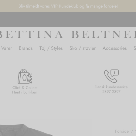
Bliv tilmeldt vores VIP Kundeklub og få mange fordele!
 Varer
Brands
Tøj / Styles
Sko / støvler
Accessories
Dansk kundeservice
Click & Collect
2897 2397
Hent i butikken
Forside
/