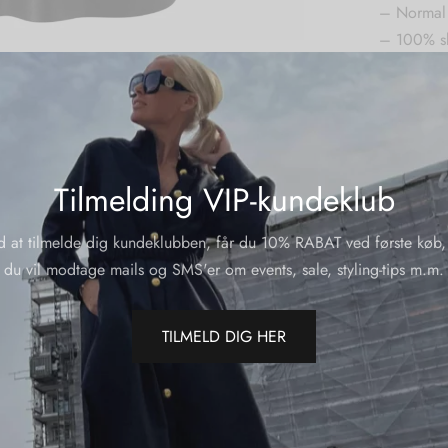
– Normal f
– 100% s
Varenumme
ÆRMER B
Kategorier
Tilmelding VIP-kundeklub
Del
d at tilmelde dig kundeklubben, får du 10% RABAT ved første køb,
du vil modtage mails og SMS'er om events, sale, styling-tips m.m.
TILMELD DIG HER