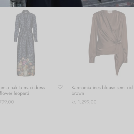
mia nakita maxi dress
Karmamia ines blouse semi ric
flower leopard
brown
799,00
kr.
1.299,00
Dette
Dette
 muligheder
Vælg muligheder
vare
vare
har
har
flere
flere