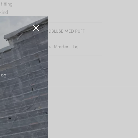
itting
kind
r (SKU):
DEPECHE SKINDBLUSE MED PUFF
LACK
:
50pct
,
Bluser
,
Depeche
,
Mærker
,
Tøj
 og