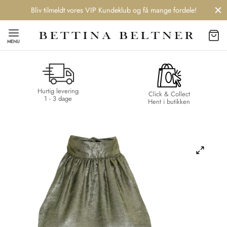
Bliv tilmeldt vores VIP Kundeklub og få mange fordele!
MENU
Hurtig levering
Back
Back
Back
Back
Click & Collect
1 - 3 dage
Hent i butikken
NDS
/ STYLES
 / STØVLER
ESSORIES
 DAY
re
er
uche
r
aler
edragt
ter
ker
nhagen Muse
er
er
r