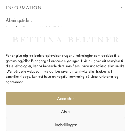
INFORMATION
Åbningstider:
Mandag-Fredag: 11.00-17.30
Lørdag: 11.00-15.00
For at give dig de bedste oplevelser bruger vi teknologier som cookies til at
gemme og/eller få adgang til enhedsoplysninger. Hvis du giver dit samtykke til
SPØRGSMÅL WEBORDRE
disse teknologier, kan vi behandle data som f.eks. browsingadfærd eller unikke
ID'er på dette websted. Hvis du ikke giver dit samtykke eller trækker dit
BUTIK BETTINA BELTNER
samtykke tilbage, kan det have en negativ indvirkning på visse funktioner og
egenskaber.
Accepter
Afvis
Returnering
Indstillinger
Handelsvilkår