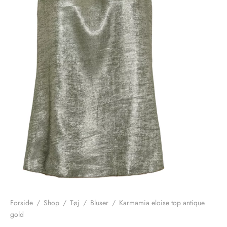
nhagen Shoes
igans
læder
ne Studios
er
ie
amia
r
eloo
té Essentiel
uits
noer
o
r
Forside
/
Shop
/
Tøj
/
Bluser
/
Karmamia eloise top antique
gold
 Cruz
rdele