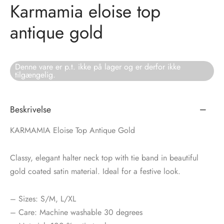
Karmamia eloise top
tröm
s
antique gold
nalsin
ter
Denne vare er p.t. ikke på lager og er derfor ikke
numb
tilgængelig.
 Biz Copenhagen
shirts
Beskrivelse
e Schnoor
e
KARMAMIA Eloise Top Antique Gold
es from the atelier
ts
-50%
Classy, elegant halter neck top with tie band in beautiful
n Pioneers
gold coated satin material. Ideal for a festive look.
– Sizes: S/M, L/XL
– Care: Machine washable 30 degrees