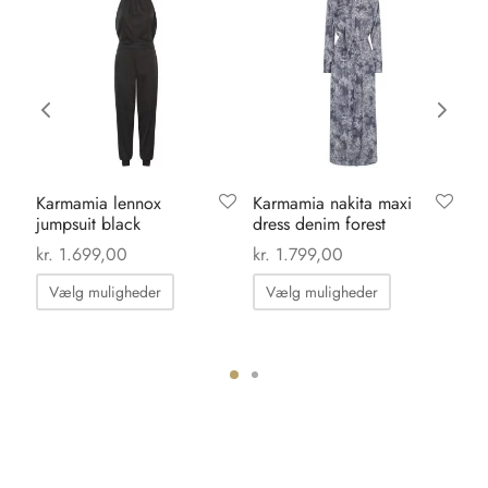
Karmamia lennox
Karmamia nakita maxi
Or
jumpsuit black
dress denim forest
le
kr
kr.
1.699,00
kr.
1.799,00
kr
Dette
Dette
Vælg muligheder
Vælg muligheder
vare
vare
har
har
flere
flere
varianter.
varianter.
Mulighederne
Mulighedern
kan
kan
vælges
vælges