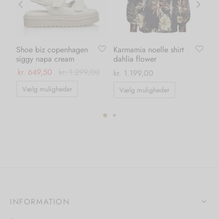
Shoe biz copenhagen
Karmamia noelle shirt
Ka
siggy napa cream
dahlia flower
bl
kr.
649,50
kr.
1.299,00
kr.
1.199,00
kr.
Dette
Dette
Vælg muligheder
Vælg muligheder
T
vare
vare
har
har
flere
flere
varianter.
ter.
varianter.
Mulighederne
hederne
Mulighedern
kan
kan
vælges
s
vælges
på
på
INFORMATION
varesiden
iden
varesiden