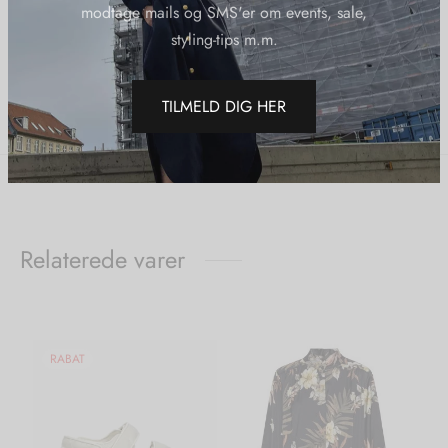
BLACK
modtage mails og SMS'er om events, sale,
Kategorier:
50pct
,
Bukser
,
Depeche
,
Mærker
,
Tøj
styling-tips m.m.
Del
TILMELD DIG HER
Relaterede varer
RABAT