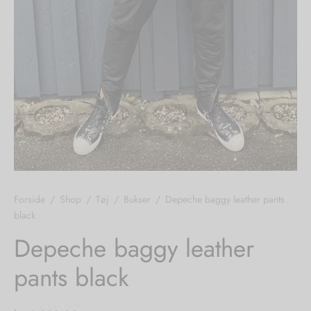
nhagen Shoes
igans
læder
ne Studios
er
ie
amia
r
eloo
Forside
/
Shop
/
Tøj
/
Bukser
/
Depeche baggy leather pants
té Essentiel
uits
black
noer
Depeche baggy leather
pants black
o
r
 Cruz
rdele