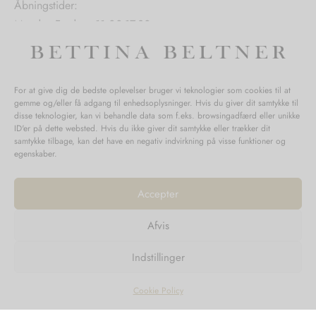
Åbningstider:
Mandag-Fredag: 11.00-17.30
Lørdag: 11.00-15.00
For at give dig de bedste oplevelser bruger vi teknologier som cookies til at
gemme og/eller få adgang til enhedsoplysninger. Hvis du giver dit samtykke til
SPØRGSMÅL WEBORDRE
disse teknologier, kan vi behandle data som f.eks. browsingadfærd eller unikke
ID'er på dette websted. Hvis du ikke giver dit samtykke eller trækker dit
BUTIK BETTINA BELTNER
samtykke tilbage, kan det have en negativ indvirkning på visse funktioner og
egenskaber.
Accepter
Afvis
Returnering
Indstillinger
Handelsvilkår
Persondata
Cookie Policy
©2023
Design'R'us