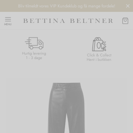
Bliv tilmeldt vores VIP Kundeklub og få mange fordele!
MENU
Hurtig levering
Back
Back
Back
Back
Click & Collect
1 - 3 dage
Hent i butikken
NDS
/ STYLES
 / STØVLER
ESSORIES
 DAY
re
er
uche
r
aler
edragt
ter
ker
nhagen Muse
er
er
r