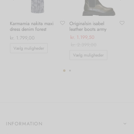
Karmamia nakita maxi
Originalsin isabel
Ka
dress denim forest
leather boots army
le
kr.
1.199,50
kr.
1.799,00
kr.
kr.
2.399,00
Dette
Vælg muligheder
Dette
vare
Vælg muligheder
vare
har
har
flere
flere
ter.
varianter.
varianter.
hederne
Mulighederne
Mulighedern
kan
kan
s
vælges
vælges
på
på
iden
varesiden
INFORMATION
varesiden