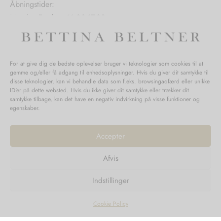
Åbningstider:
Mandag-Fredag: 11.00-17.30
Lørdag: 11.00-15.00
For at give dig de bedste oplevelser bruger vi teknologier som cookies til at
gemme og/eller få adgang til enhedsoplysninger. Hvis du giver dit samtykke til
SPØRGSMÅL WEBORDRE
disse teknologier, kan vi behandle data som f.eks. browsingadfærd eller unikke
ID'er på dette websted. Hvis du ikke giver dit samtykke eller trækker dit
BUTIK BETTINA BELTNER
samtykke tilbage, kan det have en negativ indvirkning på visse funktioner og
egenskaber.
Accepter
Afvis
Returnering
Indstillinger
Handelsvilkår
Persondata
Cookie Policy