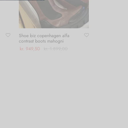
Shoe biz copenhagen alfa
contrast boots mahogni
kr.
949,50
kr.
1.899,00
Dette
Vælg muligheder
vare
har
flere
varianter.
Mulighederne
kan
vælges
på
varesiden