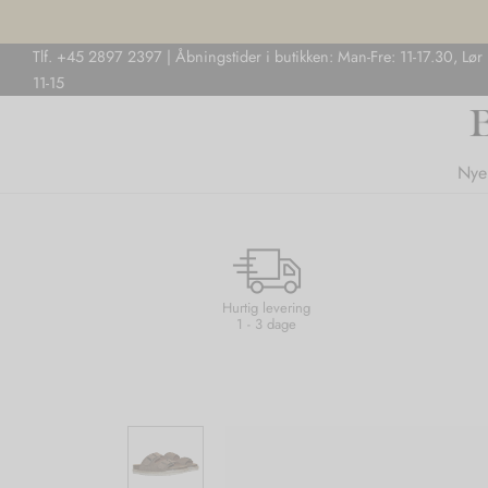
Tlf. +45 2897 2397 | Åbningstider i butikken: Man-Fre: 11-17.30, Lør
11-15
Nye
Hurtig levering
1 - 3 dage