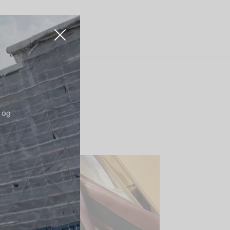
 og
RABAT