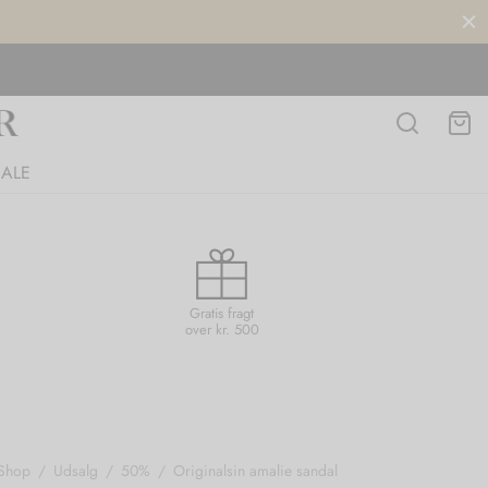
SALE
Gratis fragt
over kr. 500
Shop
/
Udsalg
/
50%
/
Originalsin amalie sandal