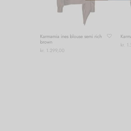
Karmamia ines blouse semi rich
Karm
brown
kr.
1.
kr.
1.299,00
Vælg
Dette
Vælg muligheder
vare
har
flere
varianter.
Mulighederne
kan
vælges
på
varesiden