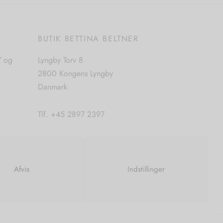
E
BUTIK BETTINA BELTNER
7 og
Lyngby Torv 8
2800 Kongens Lyngby
Danmark
Tlf. +45 2897 2397
CVR. nr. 42483397
Afvis
Indstillinger