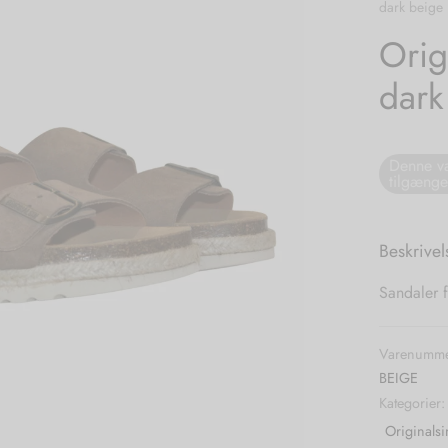
dark beige
Orig
dark
Denne va
tilgænge
Beskrivel
Sandaler f
Varenumme
BEIGE
Kategorier
Originalsi