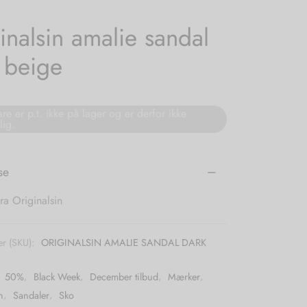
inalsin amalie sandal
 beige
re er p.t. ikke på lager og er derfor ikke
lig.
se
ra Originalsin
r (SKU):
ORIGINALSIN AMALIE SANDAL DARK
:
50%
,
Black Week
,
December tilbud
,
Mærker
,
n
,
Sandaler
,
Sko