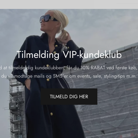
Del
Tilmelding VIP-kundeklub
d at tilmelde dig kundeklubben, får du 10% RABAT ved første køb,
du vil modtage mails og SMS'er om events, sale, styling-tips m.m.
TILMELD DIG HER