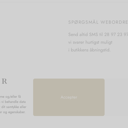
SPØRGSMÅL WEBORDR
Send altid SMS til 28 97 23 9
vi svarer hurtigst muligt
i butikkens åbningstid.
mme og/eller få
Accepter
n vi behandle data
 dit samtykke eller
ner og egenskaber.