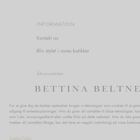
INFORMATION
Kontakt os
Bliv stylet i vores butikker
Åbningstider:
Mandag-Fredag: 11.00-17.30
Lørdag: 11.00-15.00
For at give dig de bedste oplevelser bruger vi teknologier som cookies til at ge
adgang til enhedsoplysninger. Hvis du giver dit samtykke til disse teknologier, ka
som f.eks. browsingadfærd eller unikke ID'er på dette websted. Hvis du ikke giver
trækker dit samtykke tilbage, kan det have en negativ indvirkning på visse funktio
Cookie Policy