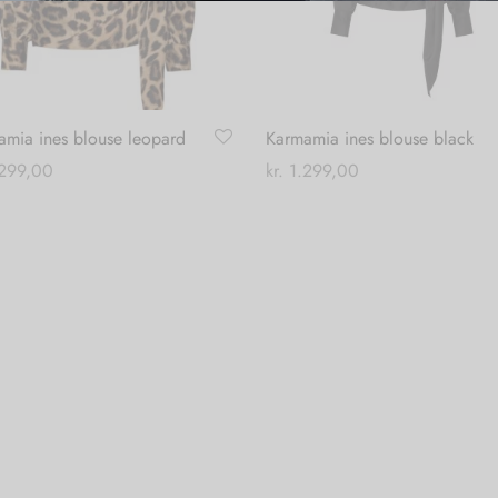
amia ines blouse leopard
Karmamia ines blouse black
299,00
kr.
1.299,00
Dette
Dette
 muligheder
Vælg muligheder
vare
vare
har
har
flere
flere
varianter.
varianter.
Mulighederne
Mulighederne
kan
kan
vælges
vælges
på
på
varesiden
varesiden