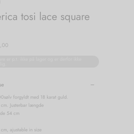
d
rica tosi lace square
,00
re er p.t. ikke på lager og er derfor ikke
lig.
se
0sølv forgyldt med 18 karat guld.
 cm. Justerbar længde
gde 54 cm
cm, ajustable in size