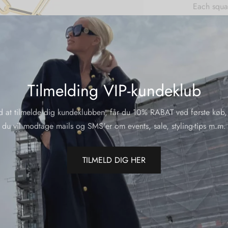
Each squa
Made in It
Varenumme
Kategorier
Smykker
Tilmelding VIP-kundeklub
d at tilmelde dig kundeklubben, får du 10% RABAT ved første køb,
Del
du vil modtage mails og SMS'er om events, sale, styling-tips m.m.
TILMELD DIG HER