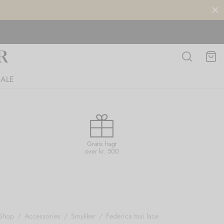
SALE
Gratis fragt
over kr. 500
Shop
/
Accessories
/
Smykker
/
Federica tosi lace