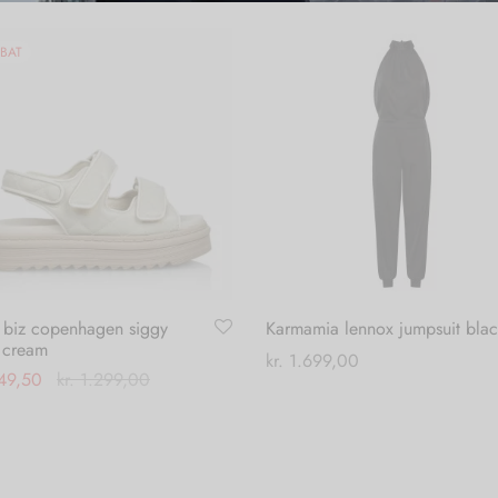
BAT
 biz copenhagen siggy
Karmamia lennox jumpsuit blac
 cream
kr.
1.699,00
49,50
kr.
1.299,00
Dette
Vælg muligheder
Dette
 muligheder
vare
vare
har
har
flere
flere