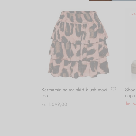
RA
Karmamia selma skirt blush maxi
Shoe
leo
napa
kr.
6
kr.
1.099,00
Vælg
Tilføj til kurv