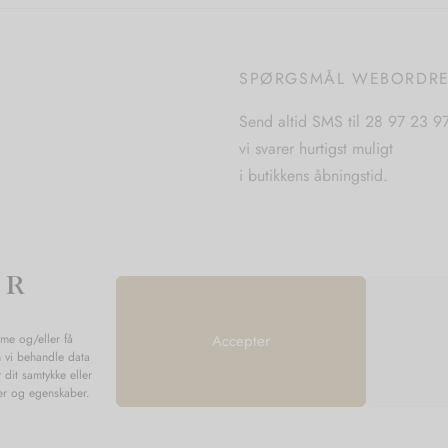
varianter.
varianter.
Mulighederne
Mulighederne
kan
SPØRGSMÅL WEBORDR
kan
vælges
vælges
på
Send altid SMS til 28 97 23 9
på
varesiden
vi svarer hurtigst muligt
varesiden
i butikkens åbningstid.
mme og/eller få
Accepter
n vi behandle data
 dit samtykke eller
ner og egenskaber.