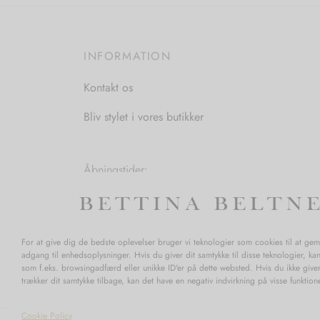
INFORMATION
Kontakt os
Bliv stylet i vores butikker
Åbningstider:
Mandag-Fredag: 11.00-17.30
Lørdag: 11.00-15.00
For at give dig de bedste oplevelser bruger vi teknologier som cookies til at ge
adgang til enhedsoplysninger. Hvis du giver dit samtykke til disse teknologier, ka
som f.eks. browsingadfærd eller unikke ID'er på dette websted. Hvis du ikke giver
trækker dit samtykke tilbage, kan det have en negativ indvirkning på visse funktio
Cookie Policy