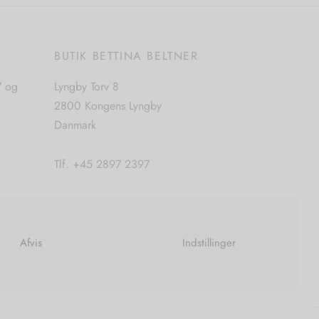
flere
varianter.
Mulighederne
E
BUTIK BETTINA BELTNER
kan
vælges
7 og
Lyngby Torv 8
på
2800 Kongens Lyngby
varesiden
Danmark
Tlf. +45 2897 2397
CVR. nr. 42483397
Afvis
Indstillinger