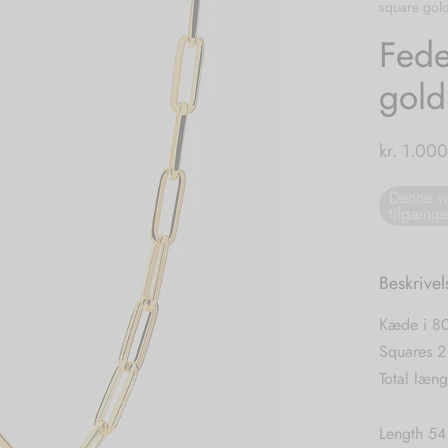
square gol
Fede
gold
kr.
1.000
Denne va
tilgænge
Beskrivel
Kæde i 80
Squares 2
Total læn
Length 54 