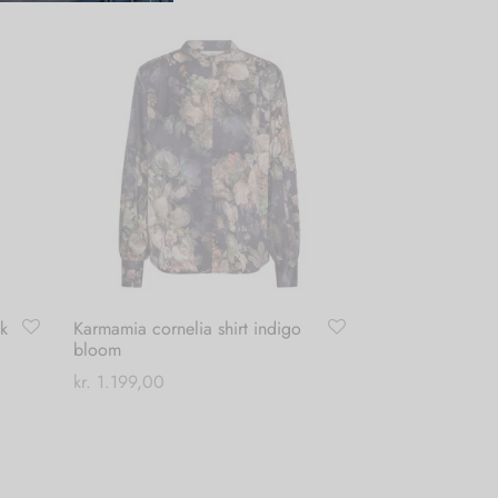
k
Karmamia cornelia shirt indigo
bloom
kr.
1.199,00
Dette
Vælg muligheder
vare
har