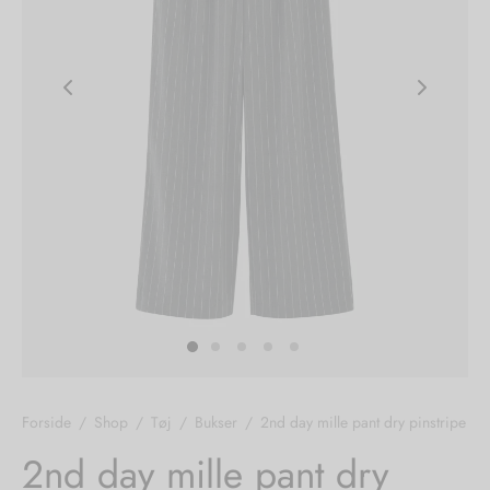
nhagen Shoes
igans
læder
ne Studios
er
ie
amia
r
eloo
té Essentiel
uits
noer
Forside
/
Shop
/
Tøj
/
Bukser
/
2nd day mille pant dry pinstripe
o
r
2nd day mille pant dry
 Cruz
rdele