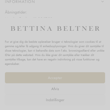
INFORMATION
iden
Åbningstider:
Mandag-Fredag: 11.00-17.30
Lørdag: 11.00-15.00
For at give dig de bedste oplevelser bruger vi teknologier som cookies til at
gemme og/eller få adgang til enhedsoplysninger. Hvis du giver dit samtykke til
SPØRGSMÅL WEBORDRE
disse teknologier, kan vi behandle data som f.eks. browsingadfærd eller unikke
ID'er på dette websted. Hvis du ikke giver dit samtykke eller trækker dit
BUTIK BETTINA BELTNER
samtykke tilbage, kan det have en negativ indvirkning på visse funktioner og
egenskaber.
Accepter
Afvis
Returnering
Indstillinger
Handelsvilkår
Persondata