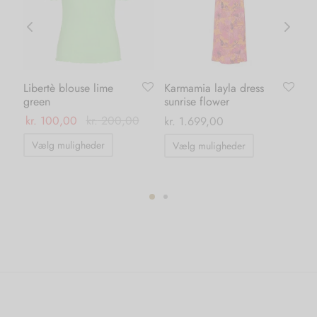
Libertè blouse lime
Karmamia layla dress
Ka
green
sunrise flower
pa
ma
kr.
100,00
kr.
200,00
kr.
1.699,00
0
kr.
Dette
Dette
Vælg muligheder
Vælg muligheder
vare
vare
har
har
flere
flere
varianter.
varianter.
ter.
Mulighederne
Mulighedern
hederne
kan
kan
vælges
vælges
s
på
på
varesiden
varesiden