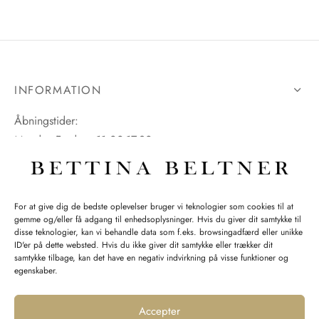
INFORMATION
Åbningstider:
Mandag-Fredag: 11.00-17.30
Lørdag: 11.00-15.00
For at give dig de bedste oplevelser bruger vi teknologier som cookies til at
gemme og/eller få adgang til enhedsoplysninger. Hvis du giver dit samtykke til
SPØRGSMÅL WEBORDRE
disse teknologier, kan vi behandle data som f.eks. browsingadfærd eller unikke
ID'er på dette websted. Hvis du ikke giver dit samtykke eller trækker dit
BUTIK BETTINA BELTNER
samtykke tilbage, kan det have en negativ indvirkning på visse funktioner og
egenskaber.
Accepter