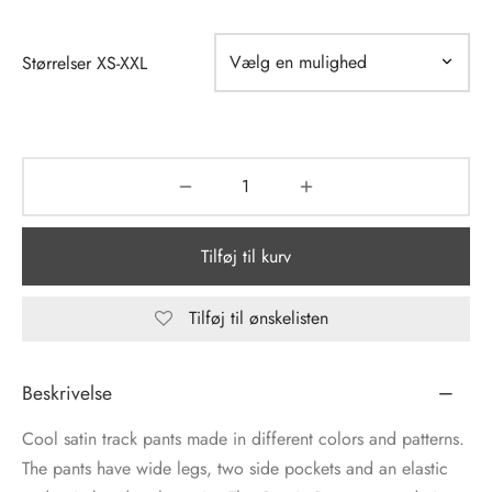
tröm
s
Størrelser XS-XXL
nalsin
ter
numb
 Biz Copenhagen
shirts
Tilføj til kurv
e Schnoor
e
es from the atelier
ts
Tilføj til ønskelisten
-50%
n Pioneers
Beskrivelse
Cool satin track pants made in different colors and patterns.
The pants have wide legs, two side pockets and an elastic