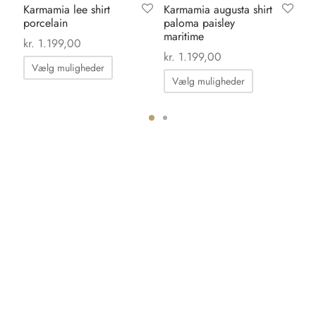
Karmamia lee shirt
Karmamia augusta shirt
Ka
porcelain
paloma paisley
wh
maritime
kr.
1.199,00
kr.
kr.
1.199,00
Dette
Vælg muligheder
Dette
vare
Vælg muligheder
vare
har
har
flere
flere
varianter.
ter.
varianter.
Mulighederne
hederne
Mulighedern
kan
kan
vælges
s
vælges
på
på
varesiden
iden
varesiden