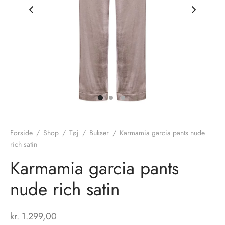
nhagen Shoes
igans
læder
ne Studios
er
ie
amia
r
eloo
Forside
/
Shop
/
Tøj
/
Bukser
/
Karmamia garcia pants nude
rich satin
té Essentiel
uits
Karmamia garcia pants
noer
nude rich satin
o
r
kr.
1.299,00
 Cruz
rdele