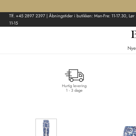
Tlf. +45 2897 2397 | Åbningstider i butikken: Man-Fre: 11-17.30, Lør
11-15
Nye
Hurtig levering
1 - 3 dage