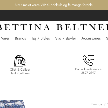
Bliv tilmeldt vores VIP Kundeklub og få mange fordele!
 Varer
Brands
Tøj / Styles
Sko / støvler
Accessories
Dansk kundeservice
Click & Collect
2897 2397
Hent i butikken
Forside
/