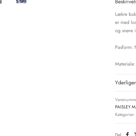
Beskrivel
Lækre buks
er med lom
og snøre i
Pasform: N
Materiale:
Yderliger
Varenumme
PAISLEY M
Kategorier
Del