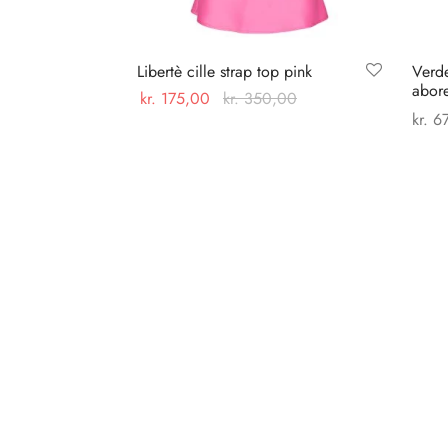
Libertè cille strap top pink
Verd
abore
kr.
175,00
kr.
350,00
kr.
67
Dette
Vælg muligheder
Tilføj
vare
har
flere
varianter.
Mulighederne
kan
vælges
på
varesiden