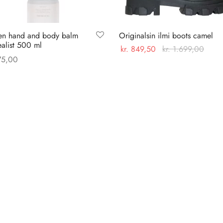
en hand and body balm
Originalsin ilmi boots camel
alist 500 ml
kr.
849,50
kr.
1.699,00
5,00
Dette
Vælg muligheder
 til kurv
vare
har
flere
varianter.
Mulighederne
kan
vælges
på
varesiden