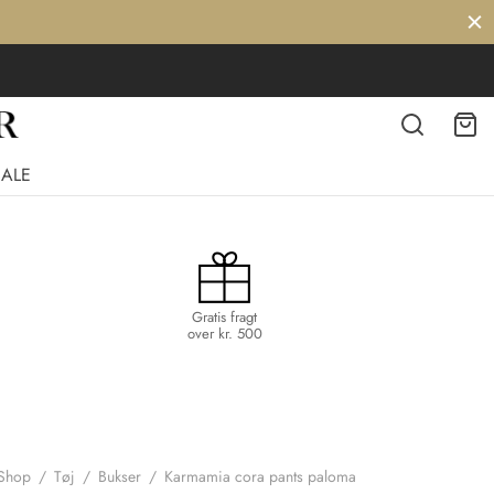
SALE
Gratis fragt
over kr. 500
Shop
/
Tøj
/
Bukser
/
Karmamia cora pants paloma