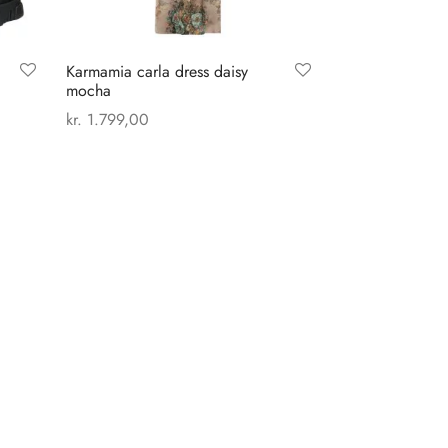
Karmamia carla dress daisy
mocha
kr.
1.799,00
Dette
Vælg muligheder
vare
har
flere
varianter.
Mulighederne
kan
vælges
på
varesiden