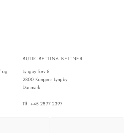
E
BUTIK BETTINA BELTNER
7 og
Lyngby Torv 8
2800 Kongens Lyngby
Danmark
Tlf. +45 2897 2397
CVR. nr. 42483397