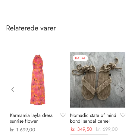
Relaterede varer
RABAT
Karmamia layla dress
Nomadic state of mind
Ka
sunrise flower
bondi sandal camel
pa
ma
kr.
349,50
kr.
699,00
kr.
1.699,00
0