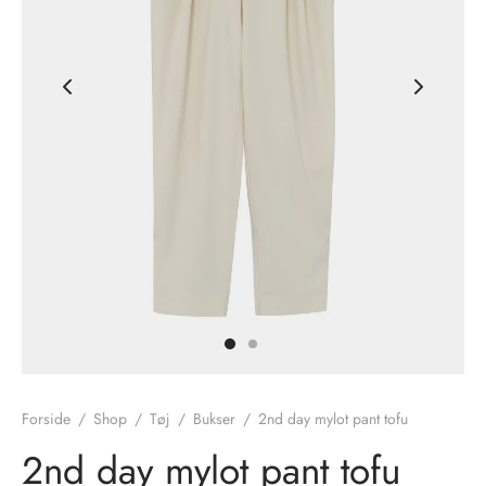
nhagen Shoes
igans
læder
ne Studios
er
ie
amia
r
eloo
té Essentiel
uits
noer
Forside
/
Shop
/
Tøj
/
Bukser
/
2nd day mylot pant tofu
o
r
2nd day mylot pant tofu
 Cruz
rdele