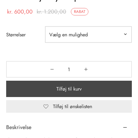
kr.
600,00
kr.
1.200,00
RABAT
tröm
s
nalsin
ter
Størrelser
numb
 Biz Copenhagen
shirts
e Schnoor
e
es from the atelier
ts
Tilføj til kurv
-50%
n Pioneers
Tilføj til ønskelisten
Beskrivelse