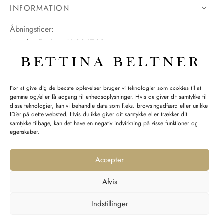
INFORMATION
Åbningstider:
Mandag-Fredag: 11.00-17.30
Lørdag: 11.00-15.00
For at give dig de bedste oplevelser bruger vi teknologier som cookies til at
gemme og/eller få adgang til enhedsoplysninger. Hvis du giver dit samtykke til
SPØRGSMÅL WEBORDRE
disse teknologier, kan vi behandle data som f.eks. browsingadfærd eller unikke
ID'er på dette websted. Hvis du ikke giver dit samtykke eller trækker dit
BUTIK BETTINA BELTNER
samtykke tilbage, kan det have en negativ indvirkning på visse funktioner og
egenskaber.
Accepter
Afvis
Returnering
Indstillinger
Handelsvilkår