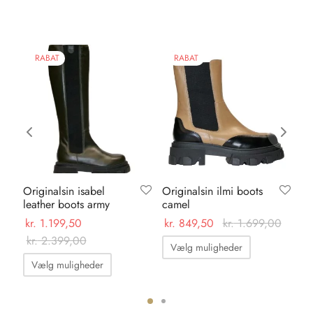
RABAT
RABAT
Originalsin isabel
Originalsin ilmi boots
Ka
leather boots army
camel
su
kr.
1.199,50
kr.
849,50
kr.
1.699,00
kr.
kr.
2.399,00
Dette
Vælg muligheder
Dette
vare
Vælg muligheder
vare
har
har
flere