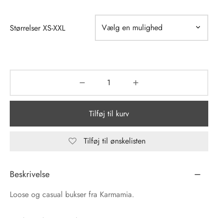
tröm
s
Størrelser XS-XXL
nalsin
ter
numb
 Biz Copenhagen
shirts
Tilføj til kurv
e Schnoor
e
es from the atelier
ts
Tilføj til ønskelisten
-50%
n Pioneers
Beskrivelse
Loose og casual bukser fra Karmamia.