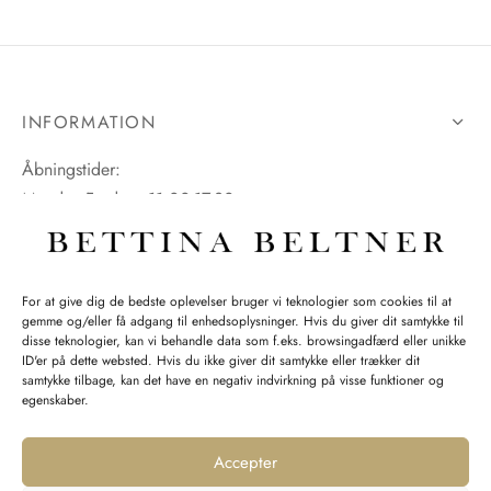
INFORMATION
Åbningstider:
Mandag-Fredag: 11.00-17.30
Lørdag: 11.00-15.00
For at give dig de bedste oplevelser bruger vi teknologier som cookies til at
gemme og/eller få adgang til enhedsoplysninger. Hvis du giver dit samtykke til
SPØRGSMÅL WEBORDRE
disse teknologier, kan vi behandle data som f.eks. browsingadfærd eller unikke
ID'er på dette websted. Hvis du ikke giver dit samtykke eller trækker dit
BUTIK BETTINA BELTNER
samtykke tilbage, kan det have en negativ indvirkning på visse funktioner og
egenskaber.
Accepter