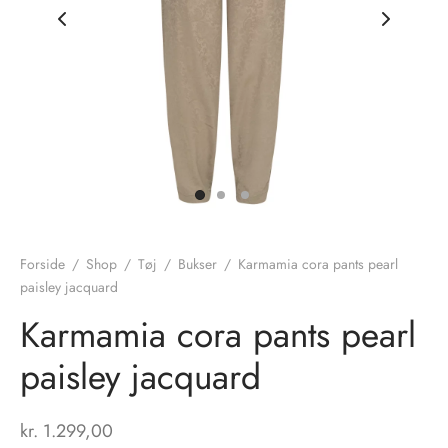
nhagen Shoes
igans
læder
ne Studios
er
ie
amia
r
eloo
Forside
/
Shop
/
Tøj
/
Bukser
/
Karmamia cora pants pearl
paisley jacquard
té Essentiel
uits
Karmamia cora pants pearl
noer
paisley jacquard
o
r
kr.
1.299,00
 Cruz
rdele