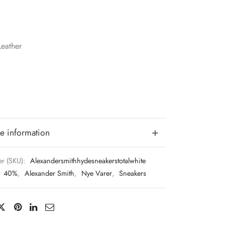
Leather
e information
r (SKU):
Alexandersmithhydesneakerstotalwhite
:
40%
,
Alexander Smith
,
Nye Varer
,
Sneakers