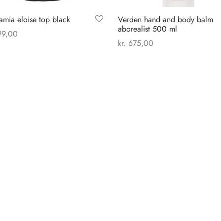
mia eloise top black
Verden hand and body balm
aborealist 500 ml
9,00
kr.
675,00
Dette
 muligheder
Tilføj til kurv
vare
har
flere
varianter.
Mulighederne
kan
vælges
på
varesiden