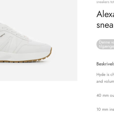
sneakers tot
Alex
snea
Denne va
tilgænge
Beskrivel
Hyde is ch
and volum
40 mm out
10 mm ins