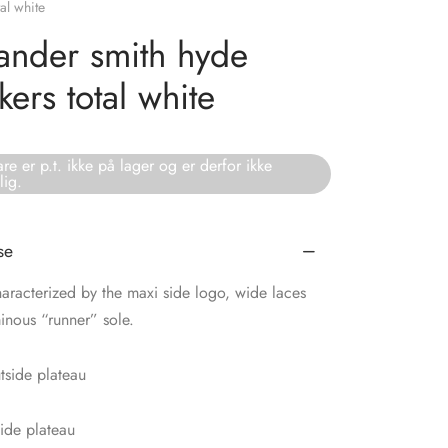
al white
ander smith hyde
kers total white
re er p.t. ikke på lager og er derfor ikke
lig.
se
aracterized by the maxi side logo, wide laces
inous “runner” sole.
side plateau
ide plateau