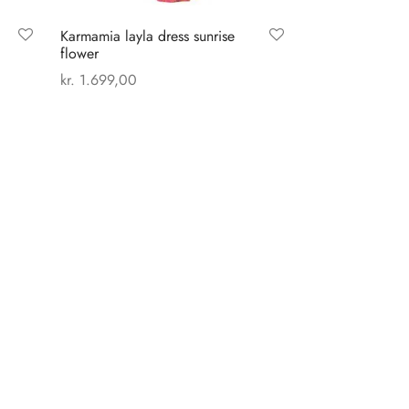
Karmamia layla dress sunrise
flower
kr.
1.699,00
Dette
Vælg muligheder
vare
har
flere
varianter.
Mulighederne
kan
vælges
på
varesiden