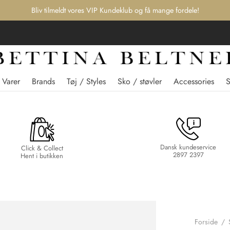
Bliv tilmeldt vores VIP Kundeklub og få mange fordele!
 Varer
Brands
Tøj / Styles
Sko / støvler
Accessories
Dansk kundeservice
Click & Collect
2897 2397
Hent i butikken
Forside
/