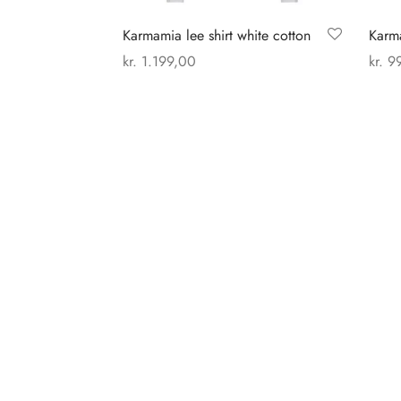
Karmamia lee shirt white cotton
Karma
kr.
1.199,00
kr.
99
Dette
Vælg muligheder
Vælg
vare
har
flere
varianter.
Mulighederne
kan
vælges
på
varesiden