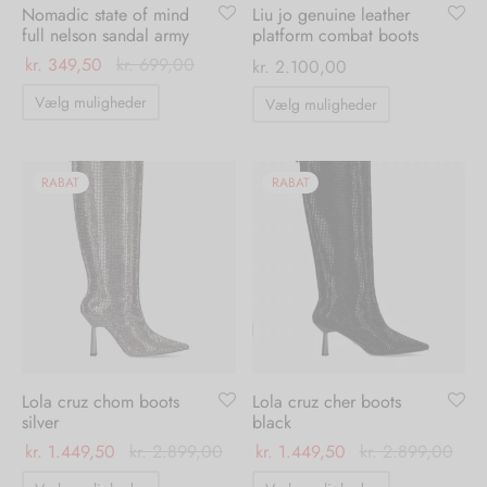
Nomadic state of mind
Liu jo genuine leather
full nelson sandal army
platform combat boots
kr.
349,50
kr.
699,00
kr.
2.100,00
Dette
Dette
Vælg muligheder
Vælg muligheder
vare
vare
har
har
flere
flere
RABAT
RABAT
varianter.
varianter.
Mulighederne
Mulighedern
kan
kan
vælges
vælges
på
på
varesiden
varesiden
Lola cruz chom boots
Lola cruz cher boots
silver
black
kr.
1.449,50
kr.
2.899,00
kr.
1.449,50
kr.
2.899,00
Dette
Dette