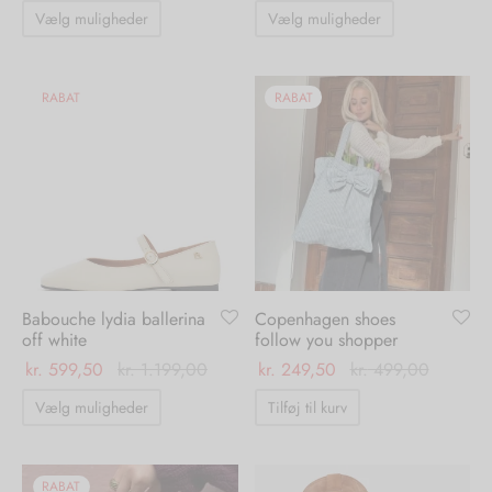
Dette
Dette
Vælg muligheder
Vælg muligheder
vare
vare
nhagen Shoes
igans
læder
har
har
flere
flere
RABAT
RABAT
ne Studios
er
varianter.
varianter.
Mulighederne
Mulighedern
ie
kan
kan
amia
r
vælges
vælges
på
på
eloo
varesiden
varesiden
Babouche lydia ballerina
Copenhagen shoes
té Essentiel
uits
off white
follow you shopper
kr.
599,50
kr.
1.199,00
kr.
249,50
kr.
499,00
noer
Dette
Vælg muligheder
Tilføj til kurv
vare
o
r
har
 Cruz
rdele
flere
RABAT