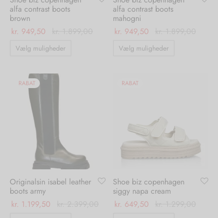
alfa contrast boots
alfa contrast boots
brown
mahogni
kr.
949,50
kr.
1.899,00
kr.
949,50
kr.
1.899,00
Dette
Dette
Vælg muligheder
Vælg muligheder
vare
vare
har
har
flere
flere
RABAT
RABAT
varianter.
varianter.
Mulighederne
Mulighedern
kan
kan
vælges
vælges
på
på
varesiden
varesiden
Originalsin isabel leather
Shoe biz copenhagen
boots army
siggy napa cream
kr.
1.199,50
kr.
2.399,00
kr.
649,50
kr.
1.299,00
Dette
Dette