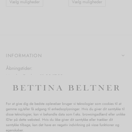
Vælg muligheder
Vælg muligheder
vare
vare
har
har
flere
flere
varianter.
varianter.
Mulighederne
Mulighedern
kan
kan
vælges
vælges
INFORMATION
på
på
Åbningstider:
varesiden
varesiden
Mandag-Fredag: 11.00-17.30
Lørdag: 11.00-15.00
For at give dig de bedste oplevelser bruger vi teknologier som cookies til at
gemme og/eller få adgang til enhedsoplysninger. Hvis du giver dit samtykke til
SPØRGSMÅL WEBORDRE
disse teknologier, kan vi behandle data som f.eks. browsingadfærd eller unikke
ID'er på dette websted. Hvis du ikke giver dit samtykke eller trækker dit
BUTIK BETTINA BELTNER
samtykke tilbage, kan det have en negativ indvirkning på visse funktioner og
egenskaber.