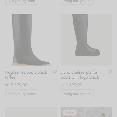
Vælg muligheder
Vælg muligheder
vare
vare
har
har
flere
flere
varianter.
varianter.
Mulighederne
Mulighedern
kan
kan
vælges
vælges
på
på
varesiden
varesiden
Högl james boots black
Liu jo chelsea platform
toffee
boots with logo black
kr.
2.399,00
kr.
1.699,00
Dette
Dette
Vælg muligheder
Vælg muligheder
vare
vare
har
har
flere
flere
RABAT