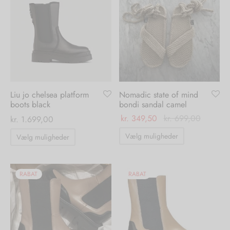
varianter.
varianter.
Mulighederne
Mulighedern
kan
kan
vælges
vælges
på
på
varesiden
varesiden
Liu jo chelsea platform
Nomadic state of mind
boots black
bondi sandal camel
kr.
349,50
kr.
699,00
kr.
1.699,00
Dette
Dette
Vælg muligheder
Vælg muligheder
vare
vare
har
har
flere
flere
RABAT
RABAT
varianter.
varianter.
Mulighedern
Mulighederne
kan
kan
vælges
vælges