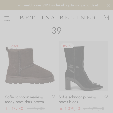
Bliv tilmeldt vores VIP Kundeklub og få mange fordele!
MENU
39
RABAT
RABAT
Back
Back
Back
Back
NDS
/ STYLES
 / STØVLER
ESSORIES
 DAY
re
er
uche
r
aler
Sofie schnoor mariesw
Sofie schnoor pipersw
edragt
ter
ker
teddy boot dark brown
boots black
kr.
479,40
kr.
799,00
kr.
1.079,40
kr.
1.799,00
nhagen Muse
er
er
r