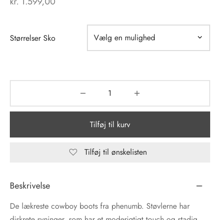
kr.
1.599,00
tröm
s
Størrelser Sko
nalsin
ter
numb
 Biz Copenhagen
shirts
e Schnoor
e
Tilføj til kurv
es from the atelier
ts
-50%
Tilføj til ønskelisten
n Pioneers
Beskrivelse
De lækreste cowboy boots fra phenumb. Støvlerne har
diskrete syninger, som har et moderigtigt touch og stadig