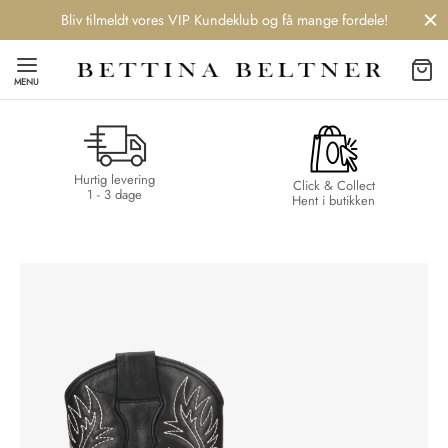
Bliv tilmeldt vores VIP Kundeklub og få mange fordele!
MENU
Hurtig levering
Back
Back
Back
Back
Click & Collect
1 - 3 dage
Hent i butikken
NDS
/ STYLES
 / STØVLER
ESSORIES
 DAY
re
er
uche
r
aler
edragt
ter
ker
nhagen Muse
er
er
r