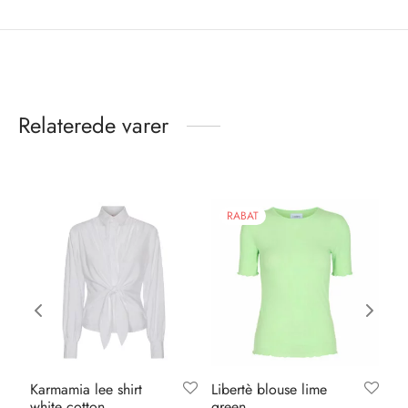
Relaterede varer
RABAT
Karmamia lee shirt
Libertè blouse lime
Ve
white cotton
green
ba