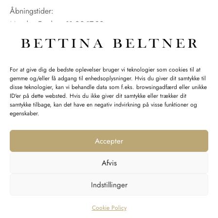
Åbningstider:
Mandag-Fredag: 11.00-17.30
Lørdag: 11.00-15.00
For at give dig de bedste oplevelser bruger vi teknologier som cookies til at
gemme og/eller få adgang til enhedsoplysninger. Hvis du giver dit samtykke til
SPØRGSMÅL WEBORDRE
disse teknologier, kan vi behandle data som f.eks. browsingadfærd eller unikke
ID'er på dette websted. Hvis du ikke giver dit samtykke eller trækker dit
BUTIK BETTINA BELTNER
samtykke tilbage, kan det have en negativ indvirkning på visse funktioner og
egenskaber.
Accepter
Afvis
Returnering
Indstillinger
Handelsvilkår
Persondata
Cookie Policy