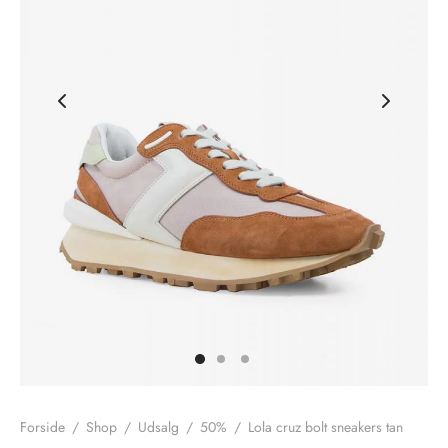
nhagen Shoes
igans
læder
ne Studios
er
ie
amia
r
eloo
té Essentiel
uits
noer
o
r
Forside
/
Shop
/
Udsalg
/
50%
/
Lola cruz bolt sneakers tan
 Cruz
rdele