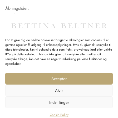
Åbningstider:
Mandag-Fredag: 11.00-17.30
Lørdag: 11.00-15.00
For at give dig de bedste oplevelser bruger vi teknologier som cookies til at
gemme og/eller få adgang til enhedsoplysninger. Hvis du giver dit samtykke til
SPØRGSMÅL WEBORDRE
disse teknologier, kan vi behandle data som f.eks. browsingadfærd eller unikke
ID'er på dette websted. Hvis du ikke giver dit samtykke eller trækker dit
BUTIK BETTINA BELTNER
samtykke tilbage, kan det have en negativ indvirkning på visse funktioner og
egenskaber.
Accepter
Afvis
Returnering
Indstillinger
Handelsvilkår
Persondata
Cookie Policy