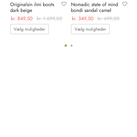
Originalsin ilmi boots
Nomadic state of mind
Li
dark beige
bondi sandal camel
pi
kr.
849,50
kr.
1.699,00
kr.
349,50
kr.
699,00
kr
Dette
Dette
Vælg muligheder
Vælg muligheder
vare
vare
har
har
flere
flere
varianter.
varianter.
ter.
Mulighederne
Mulighedern
hederne
kan
kan
vælges
vælges
s
på
på
varesiden
varesiden
iden