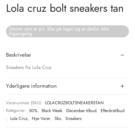
Lola cruz bolt sneakers tan
tröm
s
nalsin
ter
Denne vare er p.t. ikke på lager og er derfor ikke
tilgængelig.
numb
Beskrivelse
 Biz Copenhagen
shirts
Sneakers fra Lola Cruz
e Schnoor
e
Yderligere information
es from the atelier
ts
-50%
n Pioneers
Varenummer (SKU):
LOLACRUZBOLTSNEAKERSTAN
Kategorier:
50%
,
Black Week
,
December tilbud
,
Efterårstilbud
,
Lola Cruz
,
Nye Varer
,
Sko
,
Sneakers