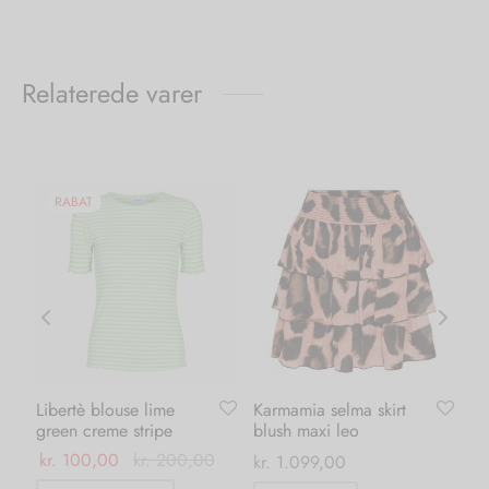
Relaterede varer
RABAT
Libertè blouse lime
Karmamia selma skirt
Or
green creme stripe
blush maxi leo
le
kr.
100,00
kr.
200,00
kr
kr.
1.099,00
0
Dette
kr