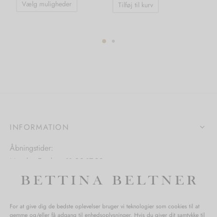
Vælg muligheder
Tilføj til kurv
vare
har
flere
varianter.
ter.
Mulighederne
hederne
kan
vælges
s
på
varesiden
iden
INFORMATION
Åbningstider:
Mandag-Fredag: 11.00-17.30
Lørdag: 11.00-15.00
For at give dig de bedste oplevelser bruger vi teknologier som cookies til at
gemme og/eller få adgang til enhedsoplysninger. Hvis du giver dit samtykke til