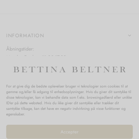
hederne
kan
vælges
s
på
varesiden
INFORMATION
iden
Åbningstider:
Mandag-Fredag: 11.00-17.30
Lørdag: 11.00-15.00
For at give dig de bedste oplevelser bruger vi teknologier som cookies til at
gemme og/eller få adgang til enhedsoplysninger. Hvis du giver dit samtykke til
SPØRGSMÅL WEBORDRE
disse teknologier, kan vi behandle data som f.eks. browsingadfærd eller unikke
ID'er på dette websted. Hvis du ikke giver dit samtykke eller trækker dit
BUTIK BETTINA BELTNER
samtykke tilbage, kan det have en negativ indvirkning på visse funktioner og
egenskaber.
Accepter