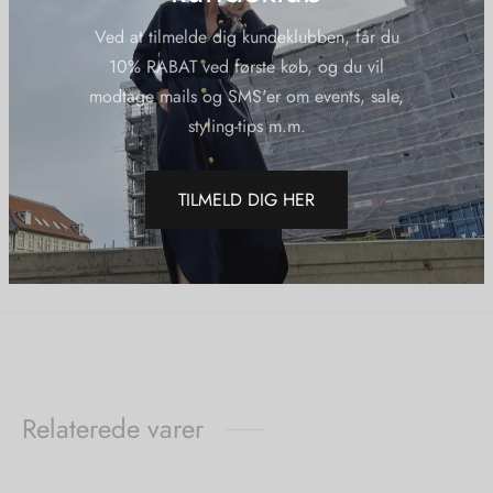
Kvalitet: 100% bomuld
Ved at tilmelde dig kundeklubben, får du
10% RABAT ved første køb, og du vil
Yderligere information
modtage mails og SMS'er om events, sale,
styling-tips m.m.
Varenummer (SKU):
Balllsweatshirtmilkshake
Kategorier:
Ball
,
Nye Varer
,
Sweatshirts
TILMELD DIG HER
Del
Relaterede varer