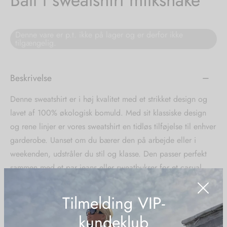
tröm
s
Denne vare er p.t. ikke på lager og er derfor ikke
tilgængelig.
nalsin
ter
numb
Beskrivelse
 Biz Copenhagen
shirts
Denne sweatshirt er i høj kvalitet med et strikket design og
lavet af 100% økologisk bomuld. Med sit klassiske design
e Schnoor
e
og rene linjer er vores sweatshirt en tidløs tilføjelse til enhver
garderobe. Uanset om du bærer den på arbejde eller i
es from the atelier
ts
-50%
weekenden, udstråler du stil og klasse. Den passer perfekt
sammen med et par jeans eller sweatbukser for et casual
n Pioneers
look.
Tilmelding VIP-
kundeklub