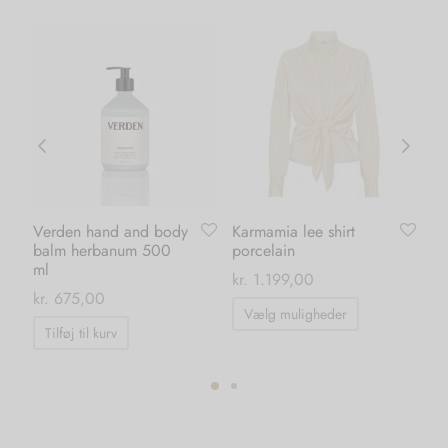
Verden hand and body
Karmamia lee shirt
Ka
balm herbanum 500
porcelain
su
ml
kr.
1.199,00
kr.
0
kr.
675,00
Dette
Vælg muligheder
vare
Tilføj til kurv
har
flere
varianter.
ter.
Mulighedern