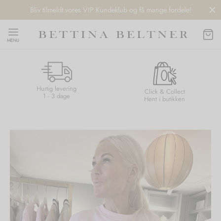
Bliv tilmeldt vores VIP Kundeklub og få mange fordele!
MENU
Hurtig levering
Back
Back
Back
Back
Click & Collect
1 - 3 dage
Hent i butikken
NDS
/ STYLES
 / STØVLER
ESSORIES
 DAY
re
er
uche
r
aler
edragt
ter
ker
nhagen Muse
er
er
r