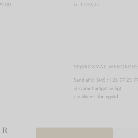
9,00
kr.
1.299,00
Dette
Dette
 muligheder
Vælg muligheder
vare
vare
har
har
flere
flere
varianter.
varianter.
Mulighederne
Mulighederne
kan
kan
SPØRGSMÅL WEBORDR
vælges
vælges
på
på
Send altid SMS til 28 97 23 9
varesiden
varesiden
vi svarer hurtigst muligt
i butikkens åbningstid.