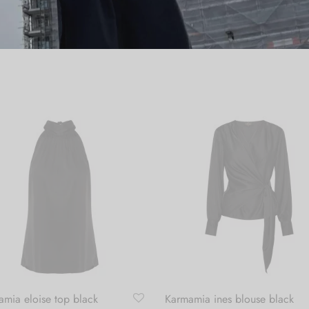
mia eloise top black
Karmamia ines blouse black