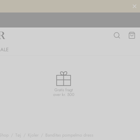
SALE
Gratis fragt
over kr. 500
Shop
/
Tøj
/
Kjoler
/
Banditas pompelmo dress