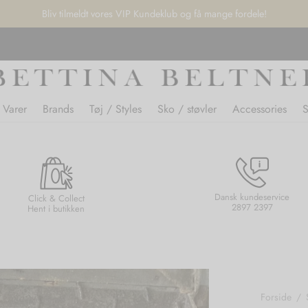
Bliv tilmeldt vores VIP Kundeklub og få mange fordele!
 Varer
Brands
Tøj / Styles
Sko / støvler
Accessories
Dansk kundeservice
Click & Collect
2897 2397
Hent i butikken
Forside
/