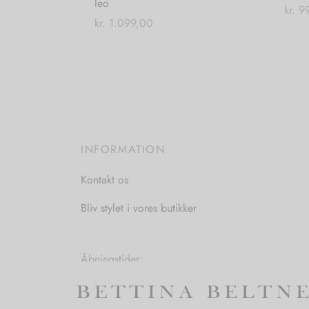
leo
kr.
99
kr.
1.099,00
Vælg
Tilføj til kurv
INFORMATION
Kontakt os
Bliv stylet i vores butikker
Åbningstider:
Mandag-Fredag: 11.00-17.30
Lørdag: 11.00-15.00