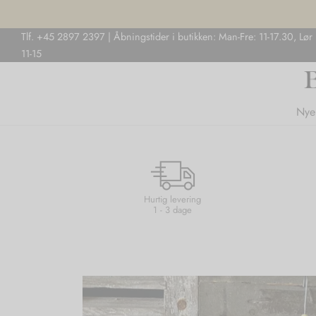
Tlf. +45 2897 2397 | Åbningstider i butikken: Man-Fre: 11-17.30, Lør
11-15
Nye
Hurtig levering
1 - 3 dage