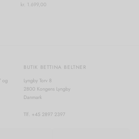
kr.
1.699,00
Dette
Vælg muligheder
vare
har
flere
varianter.
Mulighederne
kan
E
BUTIK BETTINA BELTNER
vælges
på
7 og
Lyngby Torv 8
varesiden
2800 Kongens Lyngby
Danmark
Tlf. +45 2897 2397
CVR. nr. 42483397