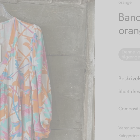
orange
Band
ora
Denne va
tilgænge
Beskrivel
Short dres
Compositi
Varenumme
Kategorier