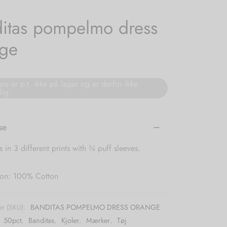
itas pompelmo dress
nge
re er p.t. ikke på lager og er derfor ikke
lig.
se
s in 3 different prints with ¾ puff sleeves.
on: 100% Cotton
r (SKU):
BANDITAS POMPELMO DRESS ORANGE
:
50pct
,
Banditas
,
Kjoler
,
Mærker
,
Tøj