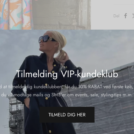
Del
Tilmelding VIP-kundeklub
d at tilmelde dig kundeklubben, får du 10% RABAT ved første køb,
du vil modtage mails og SMS'er om events, sale, styling-tips m.m.
TILMELD DIG HER