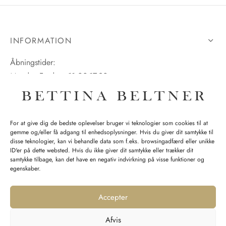
INFORMATION
Åbningstider:
Mandag-Fredag: 11.00-17.30
Lørdag: 11.00-15.00
For at give dig de bedste oplevelser bruger vi teknologier som cookies til at
gemme og/eller få adgang til enhedsoplysninger. Hvis du giver dit samtykke til
SPØRGSMÅL WEBORDRE
disse teknologier, kan vi behandle data som f.eks. browsingadfærd eller unikke
ID'er på dette websted. Hvis du ikke giver dit samtykke eller trækker dit
BUTIK BETTINA BELTNER
samtykke tilbage, kan det have en negativ indvirkning på visse funktioner og
egenskaber.
Accepter
Afvis
Returnering