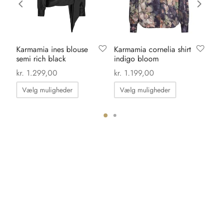
Karmamia ines blouse
Karmamia cornelia shirt
Sh
semi rich black
indigo bloom
si
kr
kr.
1.299,00
kr.
1.199,00
Dette
Dette
Vælg muligheder
Vælg muligheder
vare
vare
har
har
flere
flere
ter.
varianter.
varianter.
hederne
Mulighederne
Mulighedern
kan
kan
s
vælges
vælges
på
på
iden
varesiden
varesiden