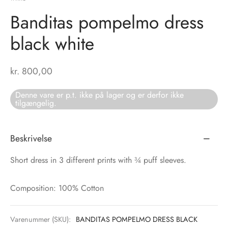
Banditas pompelmo dress
tröm
s
black white
nalsin
ter
kr.
800,00
numb
Denne vare er p.t. ikke på lager og er derfor ikke
 Biz Copenhagen
shirts
tilgængelig.
e Schnoor
e
Beskrivelse
es from the atelier
ts
-50%
Short dress in 3 different prints with ¾ puff sleeves.
n Pioneers
Composition: 100% Cotton
Varenummer (SKU):
BANDITAS POMPELMO DRESS BLACK