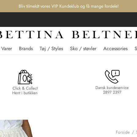
Bliv tilmeldt vores VIP Kundeklub og få mange fordele!
 Varer
Brands
Tøj / Styles
Sko / støvler
Accessories
Dansk kundeservice
Click & Collect
2897 2397
Hent i butikken
Forside
/