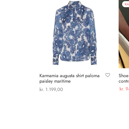
RA
Karmamia augusta shirt paloma
Shoe
paisley maritime
contr
kr.
9
kr.
1.199,00
Dette
Vælg
Vælg muligheder
vare
har
flere
varianter.