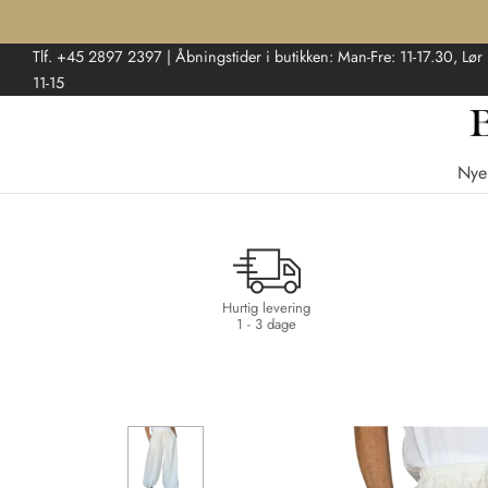
Tlf. +45 2897 2397 | Åbningstider i butikken: Man-Fre: 11-17.30, Lør
11-15
Nye
Hurtig levering
1 - 3 dage