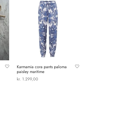
Karmamia cora pants paloma
paisley maritime
kr.
1.299,00
Dette
Vælg muligheder
vare
har
flere
varianter.