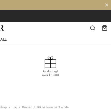
SALE
Gratis fragt
over kr. 500
Shop
/
Tøj
/
Bukser
/
BB balloon pant white