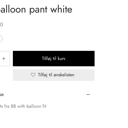
alloon pant white
00
Tilføj til kurv
Tilføj til ønskelisten
se
s fra BB with balloon fit