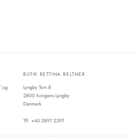
E
BUTIK BETTINA BELTNER
7 og
Lyngby Torv 8
2800 Kongens Lyngby
Danmark
Tlf. +45 2897 2397
CVR. nr. 42483397