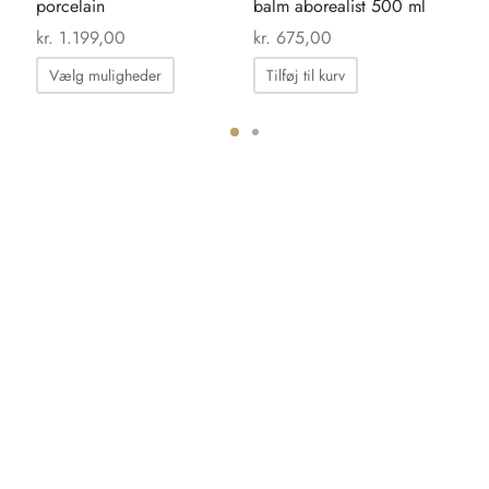
porcelain
balm aborealist 500 ml
bl
kr.
1.199,00
kr.
675,00
kr.
Dette
Vælg muligheder
Tilføj til kurv
T
vare
har
flere
ter.
varianter.
hederne
Mulighederne
kan
s
vælges
på
iden
varesiden