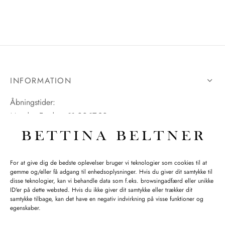
INFORMATION
Åbningstider:
Mandag-Fredag: 11.00-17.30
Lørdag: 11.00-15.00
For at give dig de bedste oplevelser bruger vi teknologier som cookies til at
gemme og/eller få adgang til enhedsoplysninger. Hvis du giver dit samtykke til
SPØRGSMÅL WEBORDRE
disse teknologier, kan vi behandle data som f.eks. browsingadfærd eller unikke
ID'er på dette websted. Hvis du ikke giver dit samtykke eller trækker dit
BUTIK BETTINA BELTNER
samtykke tilbage, kan det have en negativ indvirkning på visse funktioner og
egenskaber.