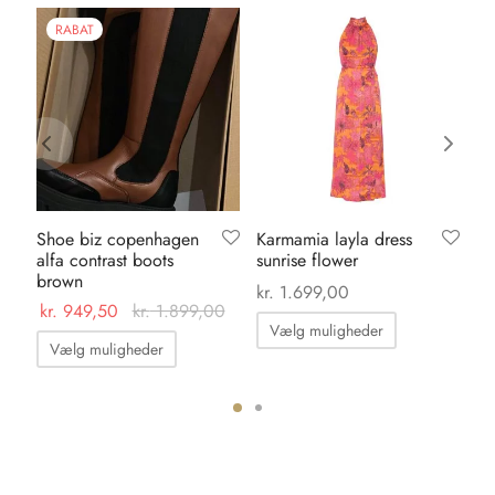
RABAT
Shoe biz copenhagen
Karmamia layla dress
No
alfa contrast boots
sunrise flower
bo
brown
kr
kr.
1.699,00
kr.
949,50
kr.
1.899,00
Dette
Vælg muligheder
Dette
vare
Vælg muligheder
vare
har
har
flere
flere
ter.
varianter.
varianter.
hederne
Mulighedern
Mulighederne