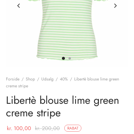
nhagen Shoes
igans
læder
ne Studios
er
ie
amia
r
eloo
Forside
/
Shop
/
Udsalg
/
40%
/
Libertè blouse lime green
creme stripe
té Essentiel
uits
Libertè blouse lime green
noer
creme stripe
o
r
kr.
100,00
kr.
200,00
RABAT
 Cruz
rdele