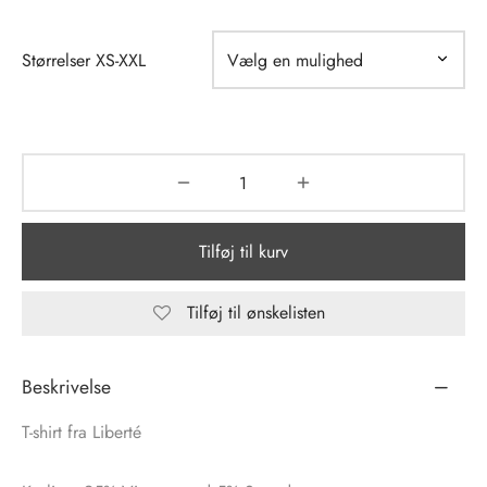
tröm
s
Størrelser XS-XXL
nalsin
ter
numb
 Biz Copenhagen
shirts
Tilføj til kurv
e Schnoor
e
es from the atelier
ts
Tilføj til ønskelisten
-50%
n Pioneers
Beskrivelse
T-shirt fra Liberté