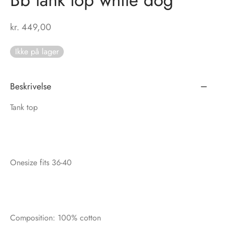
tröm
s
kr.
449,00
nalsin
ter
Ikke på lager
numb
Beskrivelse
 Biz Copenhagen
shirts
Tank top
e Schnoor
e
es from the atelier
ts
-50%
Onesize fits 36-40
n Pioneers
Composition: 100% cotton