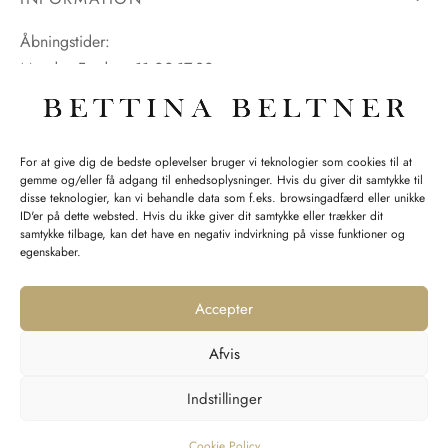
Åbningstider:
Mandag-Fredag: 11.00-17.30
Lørdag: 11.00-15.00
For at give dig de bedste oplevelser bruger vi teknologier som cookies til at
gemme og/eller få adgang til enhedsoplysninger. Hvis du giver dit samtykke til
SPØRGSMÅL WEBORDRE
disse teknologier, kan vi behandle data som f.eks. browsingadfærd eller unikke
ID'er på dette websted. Hvis du ikke giver dit samtykke eller trækker dit
BUTIK BETTINA BELTNER
samtykke tilbage, kan det have en negativ indvirkning på visse funktioner og
egenskaber.
Accepter
Afvis
Returnering
Indstillinger
Handelsvilkår
Persondata
Cookie Policy