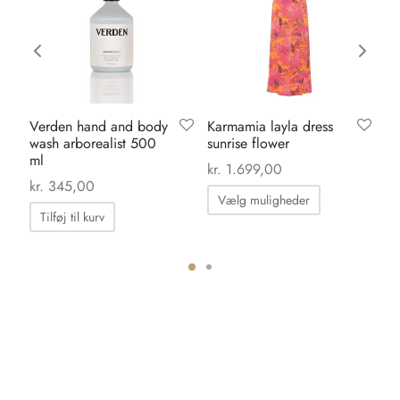
Verden hand and body
Karmamia layla dress
Or
wash arborealist 500
sunrise flower
da
ml
kr
kr.
1.699,00
kr.
345,00
Dette
Vælg muligheder
vare
Tilføj til kurv
har
flere
varianter.
ter.
Mulighedern
hederne
kan
vælges
s
på