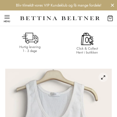
Bliv tilmeldt vores VIP Kundeklub og få mange fordele!
MENU
Hurtig levering
Back
Back
Back
Back
Click & Collect
1 - 3 dage
Hent i butikken
NDS
/ STYLES
 / STØVLER
ESSORIES
 DAY
re
er
uche
r
aler
edragt
ter
ker
nhagen Muse
er
er
r