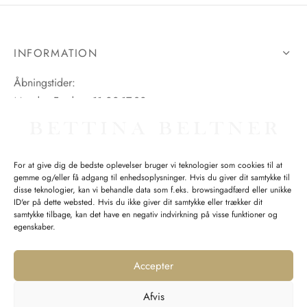
INFORMATION
Åbningstider:
Mandag-Fredag: 11.00-17.30
Lørdag: 11.00-15.00
For at give dig de bedste oplevelser bruger vi teknologier som cookies til at
gemme og/eller få adgang til enhedsoplysninger. Hvis du giver dit samtykke til
SPØRGSMÅL WEBORDRE
disse teknologier, kan vi behandle data som f.eks. browsingadfærd eller unikke
ID'er på dette websted. Hvis du ikke giver dit samtykke eller trækker dit
BUTIK BETTINA BELTNER
samtykke tilbage, kan det have en negativ indvirkning på visse funktioner og
egenskaber.
Accepter
Afvis
Returnering