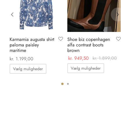
Karmamia augusta shirt
Shoe biz copenhagen
Li
paloma paisley
alfa contrast boots
gr
maritime
brown
kr
kr.
949,50
kr.
1.899,00
kr.
1.199,00
Dette
Dette
Vælg muligheder
Vælg muligheder
vare
vare
har
har
flere
flere
ter.
varianter.
varianter.
hederne
Mulighedern
Mulighederne
kan
kan
s
vælges
vælges
på
på