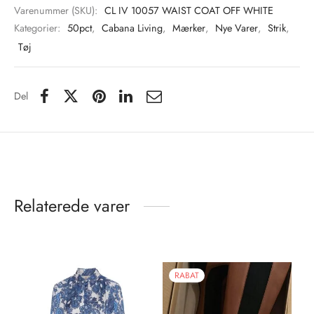
Varenummer (SKU):
CL IV 10057 WAIST COAT OFF WHITE
 Biz Copenhagen
Kategorier:
50pct
,
Cabana Living
,
Mærker
,
Nye Varer
,
Strik
,
Tøj
e Schnoor
es from the atelier
Del
-50%
n Pioneers
en
Relaterede varer
RABAT