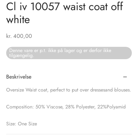
Cl iv 10057 waist coat off
eloo
s
white
A
ter
kr.
400,00
té Essentiel
Denne vare er p.t. ikke på lager og er derfor ikke
tilgængelig.
shirts
o
e
Beskrivelse
 Cruz
ts
Oversize Waist coat, perfect to put over dressesand blouses.
tröm
Composition: 50% Viscose, 28% Polyester, 22%Polyamid
nalsin
Size: One Size
numb