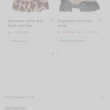
Karmamia selma skirt
Originalsin ilmi boots
Li
blush maxi leo
camel
gr
kr.
849,50
kr.
1.699,00
kr
kr.
1.099,00
Dette
Vælg muligheder
Tilføj til kurv
vare
har
flere
varianter.
ter.
Mulighedern
hederne
kan
vælges
s
på
INFORMATION
varesiden
iden
Åbningstider: