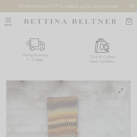
Bliv tilmeldt vores VIP Kundeklub og få mange fordele!
MENU
Hurtig levering
Back
Back
Back
Back
Click & Collect
1 - 3 dage
Hent i butikken
NDS
/ STYLES
 / STØVLER
ESSORIES
 DAY
re
er
uche
r
aler
edragt
ter
ker
nhagen Muse
er
er
r