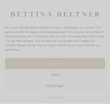
Mandag-Fredag: 11.00-17.30
Lørdag: 11.00-15.00
For at give dig de bedste oplevelser bruger vi teknologier som cookies til at
gemme og/eller få adgang til enhedsoplysninger. Hvis du giver dit samtykke til
SPØRGSMÅL WEBORDRE
disse teknologier, kan vi behandle data som f.eks. browsingadfærd eller unikke
ID'er på dette websted. Hvis du ikke giver dit samtykke eller trækker dit
BUTIK BETTINA BELTNER
samtykke tilbage, kan det have en negativ indvirkning på visse funktioner og
egenskaber.
Accepter
Afvis
Returnering
Indstillinger
Handelsvilkår
Persondata
Cookie Policy
©2023
Design'R'us