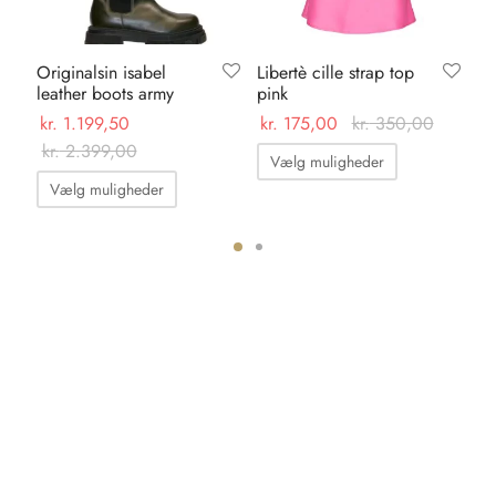
Originalsin isabel
Libertè cille strap top
Ka
leather boots army
pink
su
kr.
1.199,50
kr.
175,00
kr.
350,00
kr.
kr.
2.399,00
Dette
Vælg muligheder
Dette
vare
Vælg muligheder
vare
har
har
flere
flere
varianter.
varianter.
Mulighedern
Mulighederne
kan
kan
vælges
vælges
på
på
varesiden
varesiden