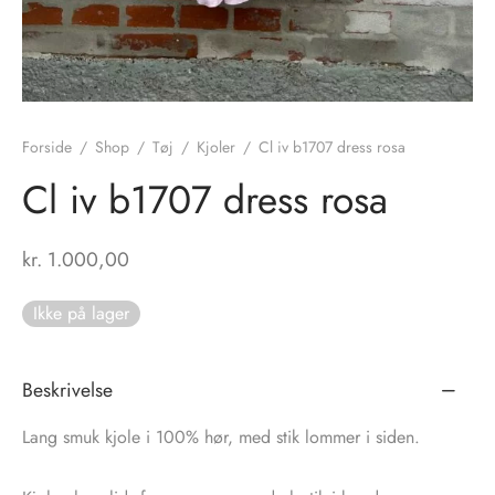
tröm
s
nalsin
ter
Forside
/
Shop
/
Tøj
/
Kjoler
/
Cl iv b1707 dress rosa
numb
Cl iv b1707 dress rosa
 Biz Copenhagen
shirts
kr.
1.000,00
e Schnoor
e
Ikke på lager
es from the atelier
ts
-50%
n Pioneers
Beskrivelse
Lang smuk kjole i 100% hør, med stik lommer i siden.