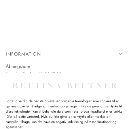
INFORMATION
Åbningstider:
Mandag-Fredag: 11.00-17.30
Lørdag: 11.00-15.00
For at give dig de bedste oplevelser bruger vi teknologier som cookies til at
gemme og/eller få adgang til enhedsoplysninger. Hvis du giver dit samtykke til
SPØRGSMÅL WEBORDRE
disse teknologier, kan vi behandle data som f.eks. browsingadfærd eller unikke
ID'er på dette websted. Hvis du ikke giver dit samtykke eller trækker dit
BUTIK BETTINA BELTNER
samtykke tilbage, kan det have en negativ indvirkning på visse funktioner og
egenskaber.