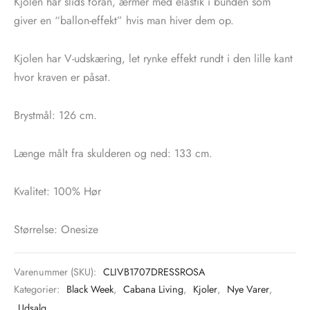
Kjolen har slids foran, ærmer med elastik i bunden som
giver en “ballon-effekt” hvis man hiver dem op.
Kjolen har V-udskæring, let rynke effekt rundt i den lille kant
hvor kraven er påsat.
Brystmål: 126 cm.
Længe målt fra skulderen og ned: 133 cm.
Kvalitet: 100% Hør
Størrelse: Onesize
Varenummer (SKU):
CLIVB1707DRESSROSA
Kategorier:
Black Week
,
Cabana Living
,
Kjoler
,
Nye Varer
,
Udsalg