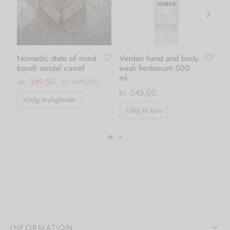
Nomadic state of mind
Verden hand and body
Sh
bondi sandal camel
wash herbanum 500
al
ml
ma
kr.
349,50
kr.
699,00
kr
kr.
345,00
Dette
Vælg muligheder
vare
Tilføj til kurv
har
flere
varianter.
ter.
Mulighederne
hederne
kan
vælges
s
på
varesiden
iden
INFORMATION