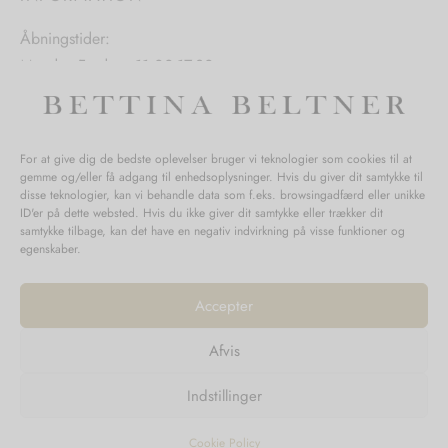
Åbningstider:
Mandag-Fredag: 11.00-17.30
Lørdag: 11.00-15.00
For at give dig de bedste oplevelser bruger vi teknologier som cookies til at
gemme og/eller få adgang til enhedsoplysninger. Hvis du giver dit samtykke til
SPØRGSMÅL WEBORDRE
disse teknologier, kan vi behandle data som f.eks. browsingadfærd eller unikke
ID'er på dette websted. Hvis du ikke giver dit samtykke eller trækker dit
BUTIK BETTINA BELTNER
samtykke tilbage, kan det have en negativ indvirkning på visse funktioner og
egenskaber.
Accepter
Afvis
Returnering
Indstillinger
Handelsvilkår
Persondata
Cookie Policy