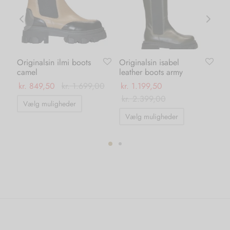
Originalsin ilmi boots
Originalsin isabel
Ka
camel
leather boots army
da
kr.
849,50
kr.
1.699,00
kr.
1.199,50
kr.
Dette
kr.
2.399,00
Vælg muligheder
Dette
vare
Vælg muligheder
vare
har
har
flere
flere
varianter.
ter.
varianter.
Mulighederne
hederne
Mulighedern
kan
kan
vælges
s
vælges
på
på
varesiden
iden