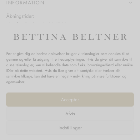
INFORMATION
varesiden
Åbningstider:
Mandag-Fredag: 11.00-17.30
Lørdag: 11.00-15.00
For at give dig de bedste oplevelser bruger vi teknologier som cookies til at
gemme og/eller få adgang til enhedsoplysninger. Hvis du giver dit samtykke til
SPØRGSMÅL WEBORDRE
disse teknologier, kan vi behandle data som f.eks. browsingadfærd eller unikke
ID'er på dette websted. Hvis du ikke giver dit samtykke eller trækker dit
BUTIK BETTINA BELTNER
samtykke tilbage, kan det have en negativ indvirkning på visse funktioner og
egenskaber.
Accepter
Afvis
Returnering
Indstillinger
Handelsvilkår
Persondata