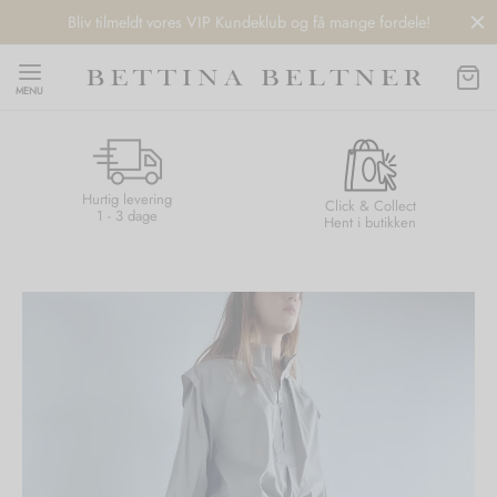
Bliv tilmeldt vores VIP Kundeklub og få mange fordele!
MENU
Hurtig levering
Back
Back
Back
Back
Click & Collect
1 - 3 dage
Hent i butikken
NDS
/ STYLES
 / STØVLER
ESSORIES
 DAY
re
er
uche
r
aler
edragt
ter
ker
nhagen Muse
er
er
r