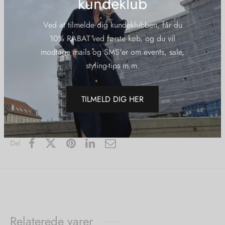
kundeklub
Vid pasform
Ved at tilmelde dig kundeklubben, får du
Kvalitet: 90% polyester, 10% uld
10% RABAT ved første køb, og du vil
modtage mails og SMS'er om events, sale,
styling-tips m.m.
Yderligere information
Varenummer (SKU):
Copenhagenmusejadalynblazerblack
TILMELD DIG HER
Kategorier:
40%
,
Blazere
,
Copenhagen Muse
,
Nye Varer
Del
Relaterede varer