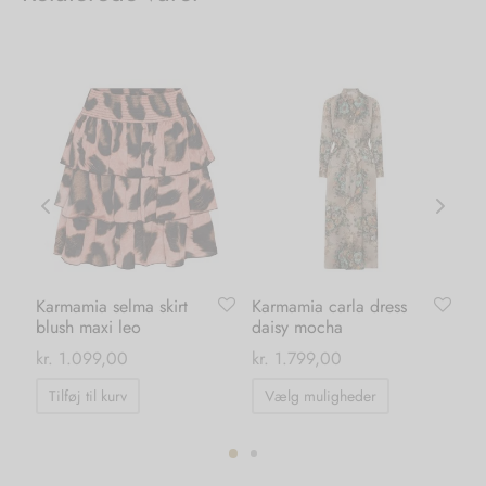
Karmamia selma skirt
Karmamia carla dress
Li
blush maxi leo
daisy mocha
pi
kr
kr.
1.099,00
kr.
1.799,00
Dette
Tilføj til kurv
Vælg muligheder
vare
har
flere