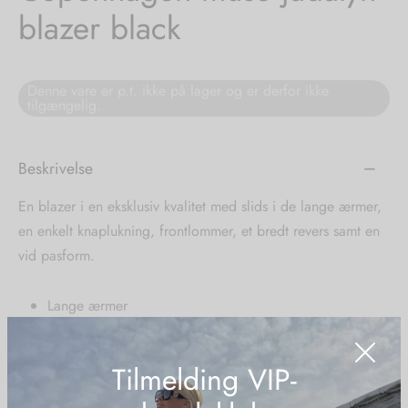
blazer black
tröm
s
nalsin
ter
Denne vare er p.t. ikke på lager og er derfor ikke
tilgængelig.
numb
Beskrivelse
 Biz Copenhagen
shirts
En blazer i en eksklusiv kvalitet med slids i de lange ærmer,
e Schnoor
e
en enkelt knaplukning, frontlommer, et bredt revers samt en
vid pasform.
es from the atelier
ts
-50%
Lange ærmer
n Pioneers
Knaplukning
Bredt revers
Tilmelding VIP-
Frontlommer