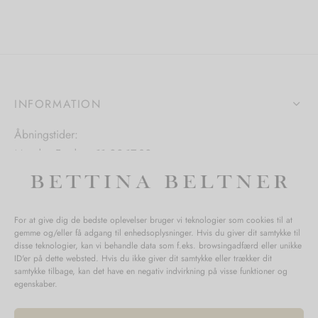
ter.
varianter.
hederne
Mulighedern
kan
s
vælges
på
INFORMATION
iden
varesiden
Åbningstider:
Mandag-Fredag: 11.00-17.30
Lørdag: 11.00-15.00
For at give dig de bedste oplevelser bruger vi teknologier som cookies til at
gemme og/eller få adgang til enhedsoplysninger. Hvis du giver dit samtykke til
SPØRGSMÅL WEBORDRE
disse teknologier, kan vi behandle data som f.eks. browsingadfærd eller unikke
ID'er på dette websted. Hvis du ikke giver dit samtykke eller trækker dit
BUTIK BETTINA BELTNER
samtykke tilbage, kan det have en negativ indvirkning på visse funktioner og
egenskaber.