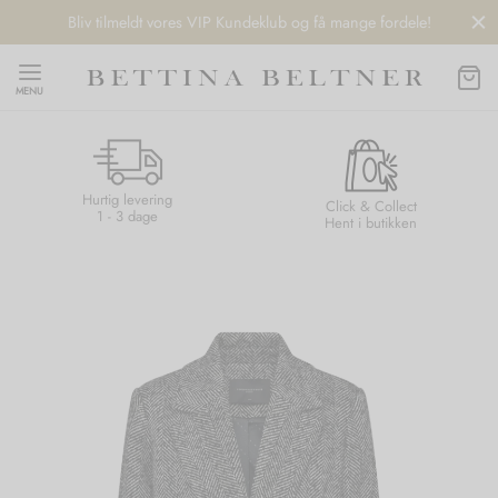
Bliv tilmeldt vores VIP Kundeklub og få mange fordele!
MENU
Hurtig levering
Back
Back
Back
Back
Click & Collect
1 - 3 dage
Hent i butikken
NDS
/ STYLES
 / STØVLER
ESSORIES
 DAY
re
er
uche
r
aler
edragt
ter
ker
nhagen Muse
er
er
r