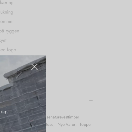
skæring
lukning
tlommer
på ryggen
syet
med logo
 100% Hør
e information
 og
r (SKU):
Copenhagenmusenaturevesttimber
:
Blazere
,
Copenhagen Muse
,
Nye Varer
,
Toppe