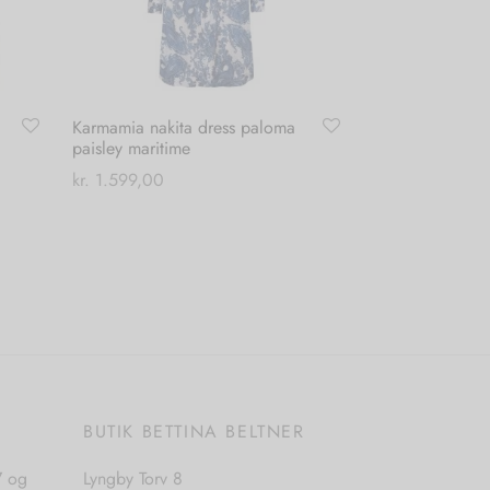
Karmamia nakita dress paloma
paisley maritime
kr.
1.599,00
Dette
Vælg muligheder
vare
har
flere
varianter.
Mulighederne
kan
vælges
E
BUTIK BETTINA BELTNER
på
varesiden
7 og
Lyngby Torv 8