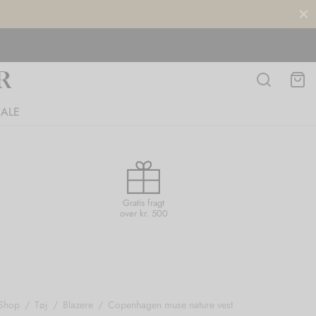
SALE
Gratis fragt
over kr. 500
Shop
/
Tøj
/
Blazere
/
Copenhagen muse nature vest