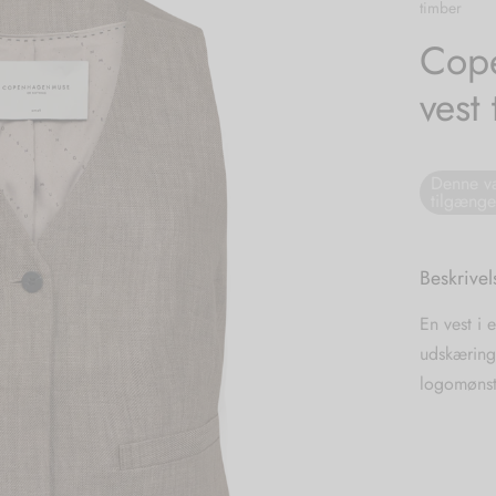
timber
Cope
vest
Denne va
tilgænge
Beskrivel
En vest i 
udskæring
logomønstr