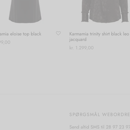
mia eloise top black
Karmamia trinity shirt black leo
jacquard
9,00
kr.
1.299,00
Dette
 muligheder
Dette
Vælg muligheder
vare
vare
har
har
flere
flere
varianter.
varianter.
Mulighederne
Mulighederne
kan
kan
vælges
vælges
på
SPØRGSMÅL WEBORDR
på
varesiden
varesiden
Send altid SMS til 28 97 23 9