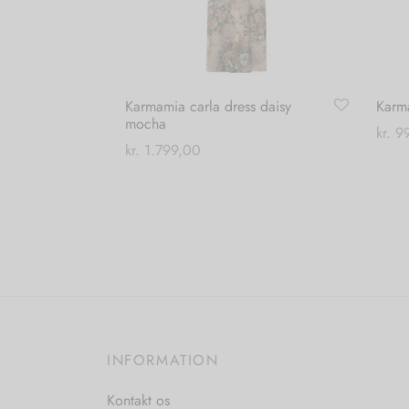
Karmamia carla dress daisy
Karma
mocha
kr.
99
kr.
1.799,00
Vælg
Dette
Vælg muligheder
vare
har
flere
varianter.
Mulighederne
kan
vælges
INFORMATION
på
varesiden
Kontakt os