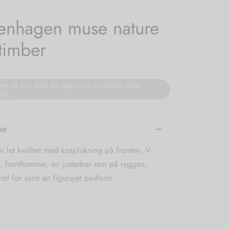
nhagen muse nature
 timber
re er p.t. ikke på lager og er derfor ikke
lig.
se
en let kvalitet med knaplukning på fronten, V-
, frontlommer, en justerbar rem på ryggen,
et for samt en figursyet pasform.