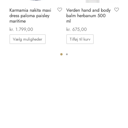
Karmamia nakita maxi
Verden hand and body
Ka
dress paloma paisley
balm herbanum 500
po
maritime
ml
kr.
0
kr.
1.799,00
kr.
675,00
Dette
Vælg muligheder
Tilføj til kurv
vare
har
flere
ter.
varianter.
hederne
Mulighederne
kan
s
vælges
på
iden
varesiden