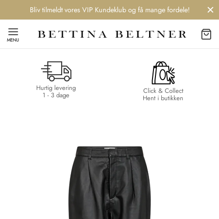
Bliv tilmeldt vores VIP Kundeklub og få mange fordele!
MENU
Hurtig levering
Back
Back
Back
Back
Click & Collect
1 - 3 dage
Hent i butikken
NDS
/ STYLES
 / STØVLER
ESSORIES
 DAY
re
er
uche
r
aler
edragt
ter
ker
nhagen Muse
er
er
r