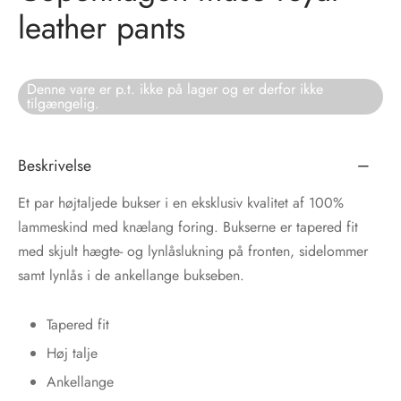
leather pants
tröm
s
nalsin
ter
Denne vare er p.t. ikke på lager og er derfor ikke
tilgængelig.
numb
Beskrivelse
 Biz Copenhagen
shirts
Et par højtaljede bukser i en eksklusiv kvalitet af 100%
e Schnoor
e
lammeskind med knælang foring. Bukserne er tapered fit
med skjult hægte- og lynlåslukning på fronten, sidelommer
es from the atelier
ts
-50%
samt lynlås i de ankellange bukseben.
n Pioneers
Tapered fit
Høj talje
Ankellange