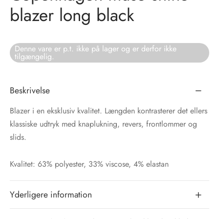
blazer long black
tröm
s
nalsin
ter
Denne vare er p.t. ikke på lager og er derfor ikke
tilgængelig.
numb
Beskrivelse
 Biz Copenhagen
shirts
Blazer i en eksklusiv kvalitet. Længden kontrasterer det ellers
e Schnoor
e
klassiske udtryk med knaplukning, revers, frontlommer og
slids.
es from the atelier
ts
-50%
Kvalitet: 63% polyester, 33% viscose, 4% elastan
n Pioneers
Yderligere information