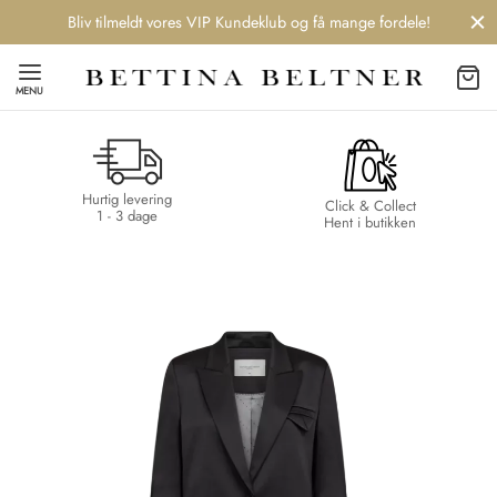
Bliv tilmeldt vores VIP Kundeklub og få mange fordele!
MENU
Hurtig levering
Back
Back
Back
Back
Click & Collect
1 - 3 dage
Hent i butikken
NDS
/ STYLES
 / STØVLER
ESSORIES
 DAY
re
er
uche
r
aler
edragt
ter
ker
nhagen Muse
er
er
r