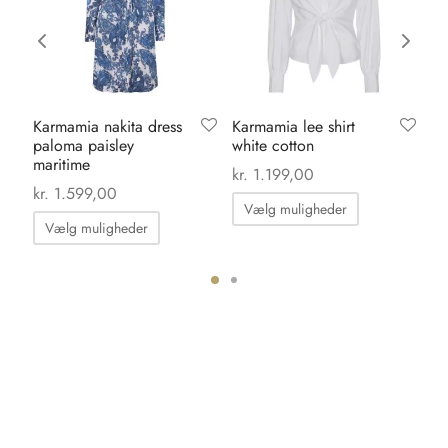
Karmamia nakita dress
Karmamia lee shirt
Ka
paloma paisley
white cotton
bl
maritime
kr.
1.199,00
kr.
kr.
1.599,00
Dette
Vælg muligheder
Dette
vare
Vælg muligheder
vare
har
har
flere
flere
ter.
varianter.
varianter.
hederne
Mulighedern
Mulighederne
kan
kan
s
vælges
vælges
på
på
iden
varesiden