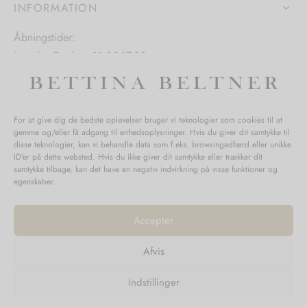
INFORMATION
varesiden
Åbningstider:
Mandag-Fredag: 11.00-17.30
Lørdag: 11.00-15.00
For at give dig de bedste oplevelser bruger vi teknologier som cookies til at
gemme og/eller få adgang til enhedsoplysninger. Hvis du giver dit samtykke til
SPØRGSMÅL WEBORDRE
disse teknologier, kan vi behandle data som f.eks. browsingadfærd eller unikke
ID'er på dette websted. Hvis du ikke giver dit samtykke eller trækker dit
BUTIK BETTINA BELTNER
samtykke tilbage, kan det have en negativ indvirkning på visse funktioner og
egenskaber.
Accepter
Afvis
Returnering
Indstillinger
Handelsvilkår