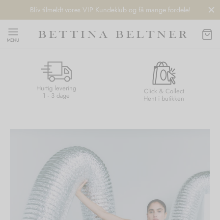
Bliv tilmeldt vores VIP Kundeklub og få mange fordele!
MENU
Hurtig levering
Back
Back
Back
Back
Click & Collect
1 - 3 dage
Hent i butikken
NDS
/ STYLES
 / STØVLER
ESSORIES
 DAY
re
er
uche
r
aler
edragt
ter
ker
nhagen Muse
er
er
r