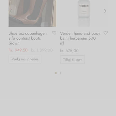
Shoe biz copenhagen
Verden hand and body
Sh
alfa contrast boots
balm herbanum 500
al
brown
ml
ma
kr.
949,50
kr.
1.899,00
kr
kr.
675,00
Dette
Vælg muligheder
Tilføj til kurv
vare
har
flere
ter.
varianter.
hederne
Mulighederne
kan
s
vælges
på
iden