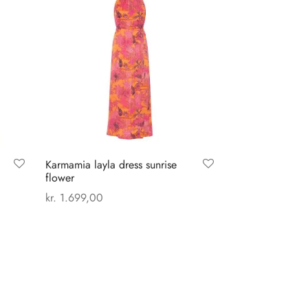
Karmamia layla dress sunrise
flower
kr.
1.699,00
Dette
Vælg muligheder
vare
har
flere
varianter.
Mulighederne