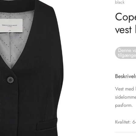
black
Cope
vest
Denne va
tilgænge
Beskrivel
Vest med 
sidelommer
pasform.
Kvalitet: 