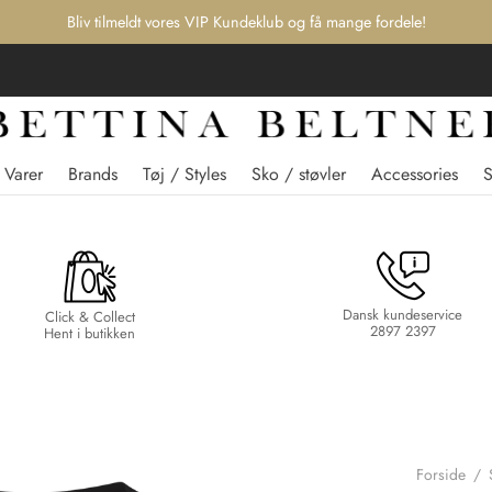
Bliv tilmeldt vores VIP Kundeklub og få mange fordele!
 Varer
Brands
Tøj / Styles
Sko / støvler
Accessories
Dansk kundeservice
Click & Collect
2897 2397
Hent i butikken
Forside
/