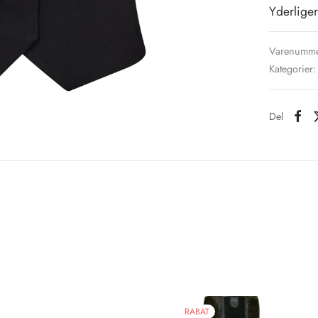
Yderliger
Varenumme
Kategorier
Del
RABAT