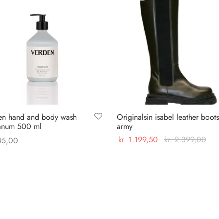
en hand and body wash
Originalsin isabel leather boots
anum 500 ml
army
kr.
1.199,50
kr.
2.399,00
5,00
Dette
Vælg muligheder
 til kurv
vare
har
flere
varianter.
Mulighederne