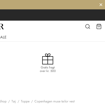
SALE
Gratis fragt
over kr. 500
Shop
/
Tøj
/
Toppe
/
Copenhagen muse tailor vest