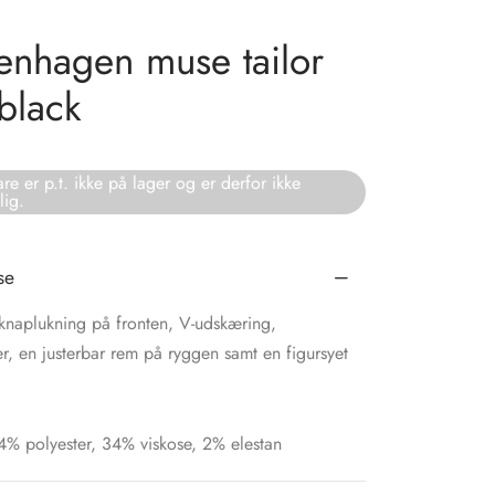
nhagen muse tailor
 black
re er p.t. ikke på lager og er derfor ikke
lig.
se
knaplukning på fronten, V-udskæring,
, en justerbar rem på ryggen samt en figursyet
64% polyester, 34% viskose, 2% elestan