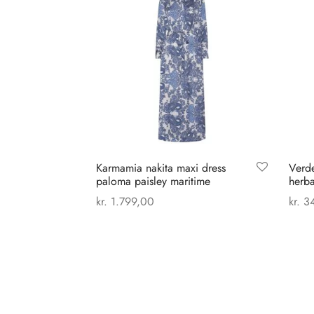
Karmamia nakita maxi dress
Verd
paloma paisley maritime
herb
kr.
1.799,00
kr.
34
Dette
Vælg muligheder
Tilføj
vare
har
flere
varianter.
Mulighederne