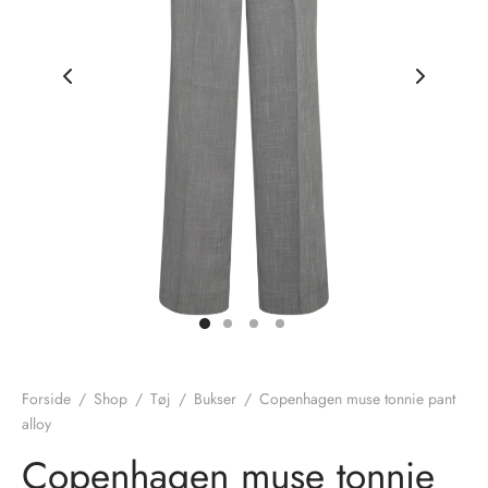
nhagen Shoes
igans
læder
ne Studios
er
ie
amia
r
eloo
té Essentiel
uits
noer
Forside
/
Shop
/
Tøj
/
Bukser
/
Copenhagen muse tonnie pant
o
r
alloy
Copenhagen muse tonnie
 Cruz
rdele