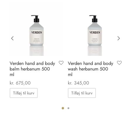
Verden hand and body
Verden hand and body
Li
balm herbanum 500
wash herbanum 500
pi
ml
ml
kr
kr.
675,00
kr.
345,00
Tilføj til kurv
Tilføj til kurv
ter.
hederne