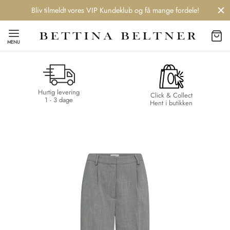
Bliv tilmeldt vores VIP Kundeklub og få mange fordele!
MENU
Hurtig levering
Back
Back
Back
Back
Click & Collect
1 - 3 dage
Hent i butikken
NDS
/ STYLES
 / STØVLER
ESSORIES
 DAY
re
er
uche
r
aler
edragt
ter
ker
nhagen Muse
er
er
r