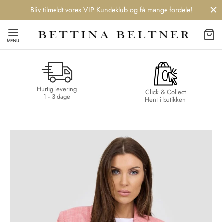
Bliv tilmeldt vores VIP Kundeklub og få mange fordele!
MENU
Hurtig levering
Back
Back
Back
Back
Click & Collect
1 - 3 dage
Hent i butikken
NDS
/ STYLES
 / STØVLER
ESSORIES
 DAY
re
er
uche
r
aler
edragt
ter
ker
nhagen Muse
er
er
r