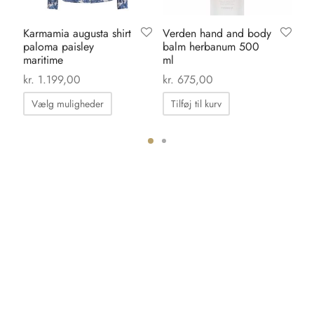
Karmamia augusta shirt
Verden hand and body
Or
paloma paisley
balm herbanum 500
da
maritime
ml
kr
kr.
1.199,00
kr.
675,00
Dette
Vælg muligheder
Tilføj til kurv
vare
har
flere
ter.
varianter.
hederne
Mulighederne
kan
s
vælges
på
iden
varesiden