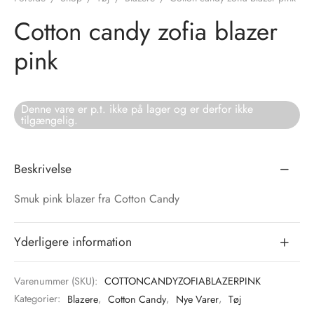
Cotton candy zofia blazer
tröm
s
pink
nalsin
ter
numb
Denne vare er p.t. ikke på lager og er derfor ikke
tilgængelig.
 Biz Copenhagen
shirts
e Schnoor
e
Beskrivelse
Smuk pink blazer fra Cotton Candy
es from the atelier
ts
-50%
n Pioneers
Yderligere information
Varenummer (SKU):
COTTONCANDYZOFIABLAZERPINK
Kategorier:
Blazere
,
Cotton Candy
,
Nye Varer
,
Tøj