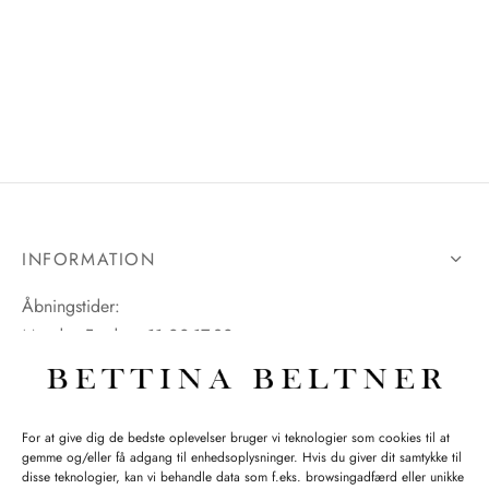
INFORMATION
Åbningstider:
Mandag-Fredag: 11.00-17.30
Lørdag: 11.00-15.00
For at give dig de bedste oplevelser bruger vi teknologier som cookies til at
gemme og/eller få adgang til enhedsoplysninger. Hvis du giver dit samtykke til
SPØRGSMÅL WEBORDRE
disse teknologier, kan vi behandle data som f.eks. browsingadfærd eller unikke