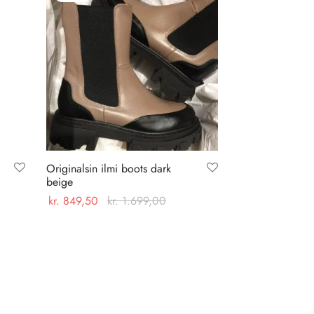
Originalsin ilmi boots dark
beige
kr.
849,50
kr.
1.699,00
Dette
Vælg muligheder
vare
har
flere
varianter.
Mulighederne