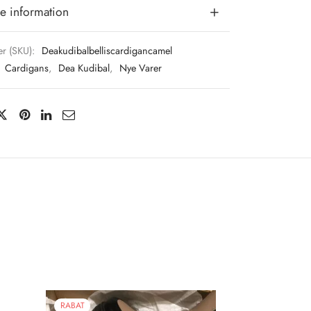
e information
r (SKU):
Deakudibalbelliscardigancamel
:
Cardigans
,
Dea Kudibal
,
Nye Varer
RABAT