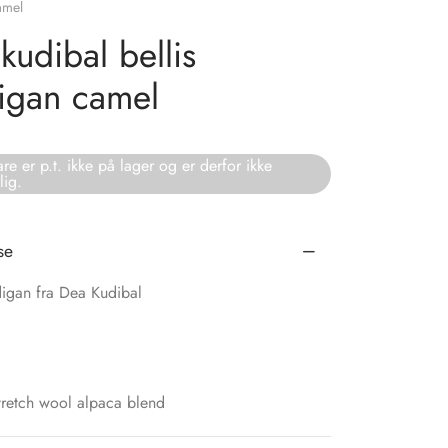
amel
kudibal bellis
igan camel
re er p.t. ikke på lager og er derfor ikke
lig.
se
igan fra Dea Kudibal
Stretch wool alpaca blend