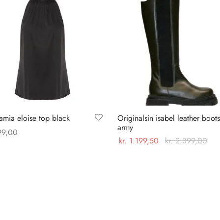
mia eloise top black
Originalsin isabel leather boots
army
9,00
kr.
1.199,50
kr.
2.399,00
Dette
 muligheder
Dette
Vælg muligheder
vare
vare
har
har
flere
flere
varianter.
varianter.
Mulighederne
Mulighederne