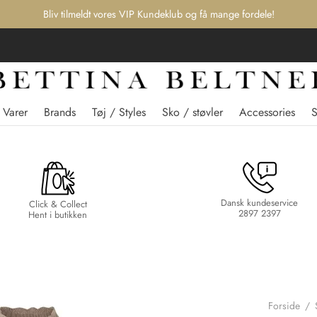
Bliv tilmeldt vores VIP Kundeklub og få mange fordele!
 Varer
Brands
Tøj / Styles
Sko / støvler
Accessories
Dansk kundeservice
Click & Collect
2897 2397
Hent i butikken
Forside
/