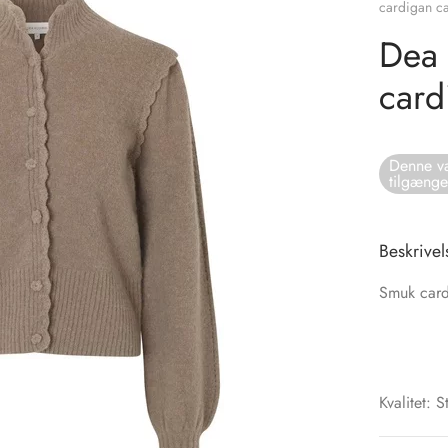
cardigan c
Dea 
card
Denne va
tilgænge
Beskrivel
Smuk card
Kvalitet: 