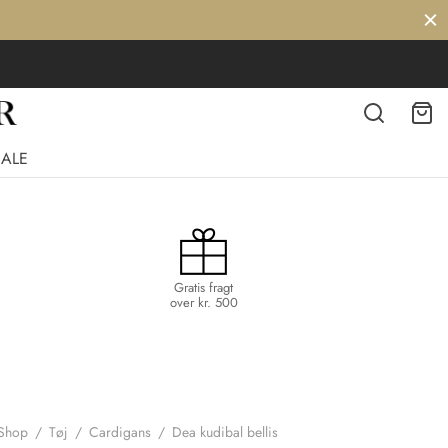
SALE
Gratis fragt
over kr. 500
Shop
/
Tøj
/
Cardigans
/
Dea kudibal bellis