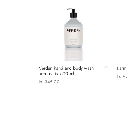
Verden hand and body wash
Karma
arborealist 500 ml
kr.
99
kr.
345,00
Vælg
Tilføj til kurv