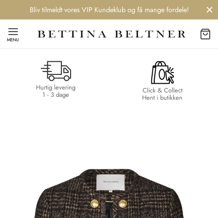
Bliv tilmeldt vores VIP Kundeklub og få mange fordele!
MENU
Hurtig levering
Back
Back
Back
Back
Click & Collect
1 - 3 dage
Hent i butikken
NDS
/ STYLES
 / STØVLER
ESSORIES
 DAY
re
er
uche
r
aler
edragt
ter
ker
nhagen Muse
er
er
r