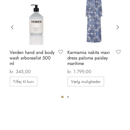
Verden hand and body
Karmamia nakita maxi
Ka
wash arborealist 500
dress paloma paisley
pa
ml
maritime
ma
kr.
345,00
kr.
1.799,00
kr.
Dette
Tilføj til kurv
Vælg muligheder
vare
har
flere
ter.
varianter.
hederne
Mulighedern
kan
s