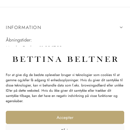
INFORMATION
Åbningstider:
Mandag-Fredag: 11.00-17.30
Lørdag: 11.00-15.00
For at give dig de bedste oplevelser bruger vi teknologier som cookies til at
gemme og/eller få adgang til enhedsoplysninger. Hvis du giver dit samtykke til
SPØRGSMÅL WEBORDRE
disse teknologier, kan vi behandle data som f.eks. browsingadfærd eller unikke
ID'er på dette websted. Hvis du ikke giver dit samtykke eller trækker dit
BUTIK BETTINA BELTNER
samtykke tilbage, kan det have en negativ indvirkning på visse funktioner og
egenskaber.
Accepter