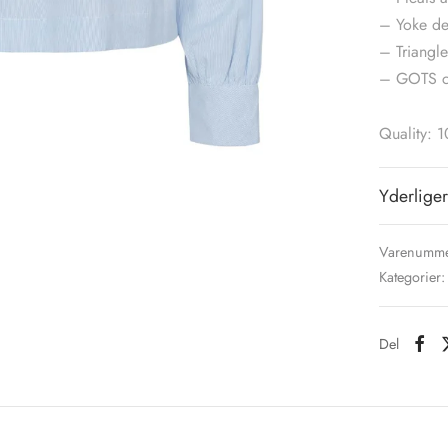
– Yoke de
– Triangle
– GOTS ce
Quality: 
Yderliger
Varenumme
Kategorier
Del