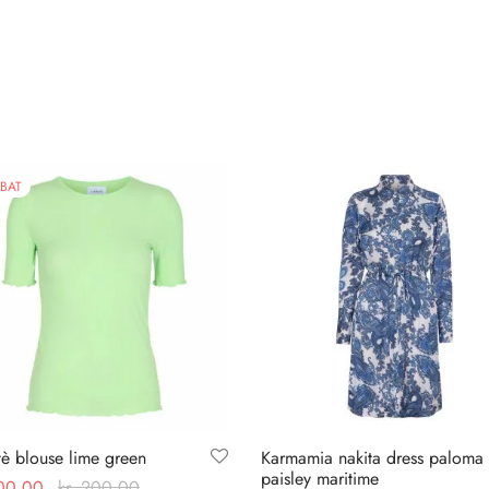
BAT
tè blouse lime green
Karmamia nakita dress paloma
paisley maritime
00,00
kr.
200,00