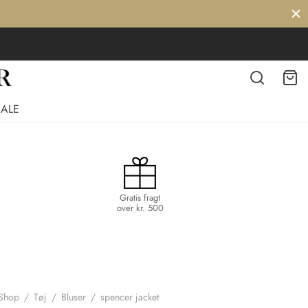
SALE
Gratis fragt
over kr. 500
Shop
/
Tøj
/
Bluser
/
spencer jacket