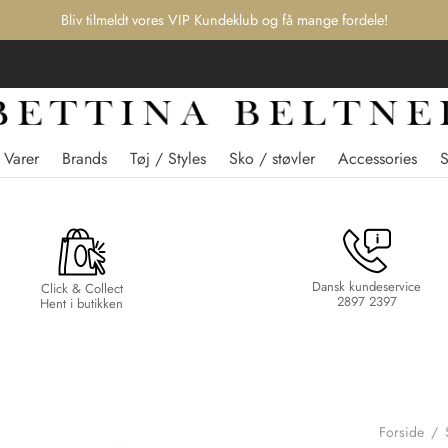
Bliv tilmeldt vores VIP Kundeklub og få mange fordele!
 Varer
Brands
Tøj / Styles
Sko / støvler
Accessories
Dansk kundeservice
Click & Collect
2897 2397
Hent i butikken
Forside
/