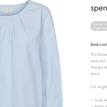
spen
Denne va
tilgænge
Beskrivel
This blous
neck and 
Triangle d
touch.
Full lengt
– Long sl
– Pleats a