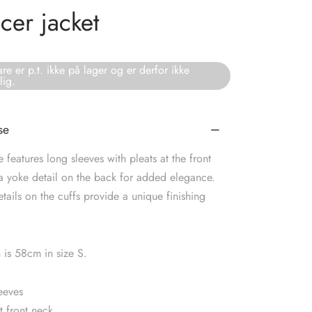
cer jacket
re er p.t. ikke på lager og er derfor ikke
lig.
se
e features long sleeves with pleats at the front
a yoke detail on the back for added elegance.
etails on the cuffs provide a unique finishing
h is 58cm in size S.
eeves
t front neck