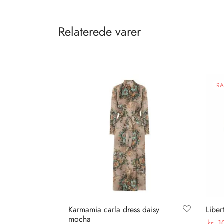
Relaterede varer
RA
Karmamia carla dress daisy
Liber
mocha
kr.
1