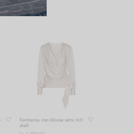
h
Karmamia ines blouse semi rich
shell
kr.
1.299,00