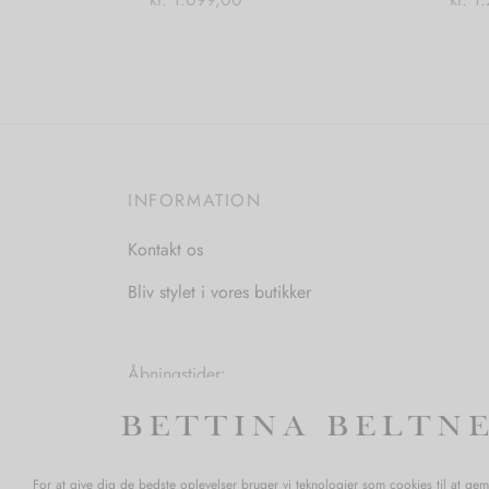
Tilføj til kurv
Vælg
INFORMATION
Kontakt os
Bliv stylet i vores butikker
Åbningstider:
Mandag-Fredag: 11.00-17.30
Lørdag: 11.00-15.00
For at give dig de bedste oplevelser bruger vi teknologier som cookies til at ge