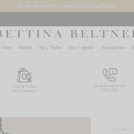
Bliv tilmeldt vores VIP Kundeklub og få mange fordele!
 Varer
Brands
Tøj / Styles
Sko / støvler
Accessories
Dansk kundeservice
Click & Collect
2897 2397
Hent i butikken
Forside
/