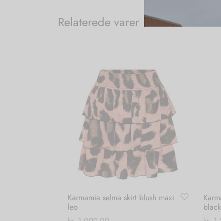
Relaterede varer
Karmamia selma skirt blush maxi
Karma
leo
black
kr.
1.099,00
kr.
1.