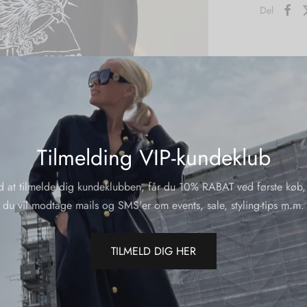
Del
Tilmelding VIP-kundeklub
d at tilmelde dig kundeklubben, får du 10% RABAT ved første køb,
du vil modtage mails og SMS'er om events, sale, styling-tips m.m.
TILMELD DIG HER