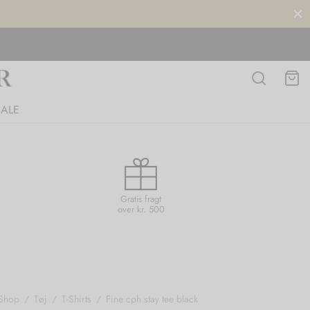
SALE
Gratis fragt
over kr. 500
Shop
/
Tøj
/
T-Shirts
/
Fine cph stay tee black