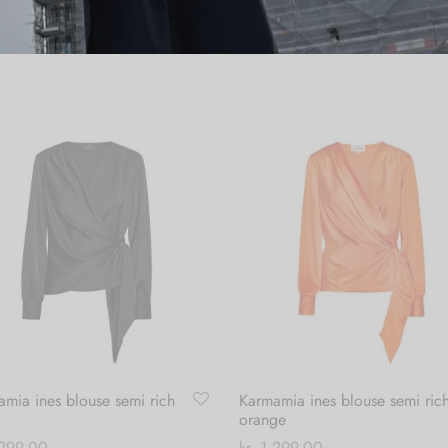
mia ines blouse semi rich
Karmamia ines blouse semi ric
orange
299,00
kr.
1.299,00