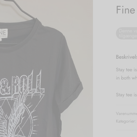
Fine
Denne va
tilgænge
Beskrivel
Stay tee i
in both wh
Stay tee 
Varenumme
Kategorier