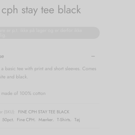
 cph stay tee black
re er p.t. ikke på lager og er derfor ikke
lig.
se
s a basic tee with print and short sleeves. Comes
ite and black.
is made of 100% cotton
r (SKU):
FINE CPH STAY TEE BLACK
:
50pct
,
Fine CPH
,
Mærker
,
T-Shirts
,
Tøj