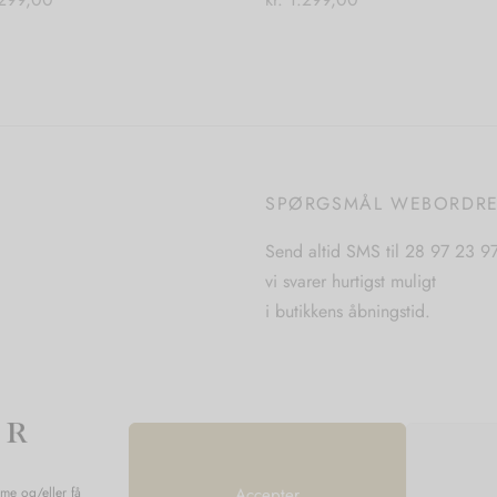
Dette
Dette
 muligheder
Vælg muligheder
vare
vare
har
har
flere
flere
varianter.
varianter.
Mulighederne
Mulighederne
SPØRGSMÅL WEBORDR
kan
kan
vælges
vælges
Send altid SMS til 28 97 23 9
på
på
vi svarer hurtigst muligt
varesiden
varesiden
i butikkens åbningstid.
mme og/eller få
Accepter