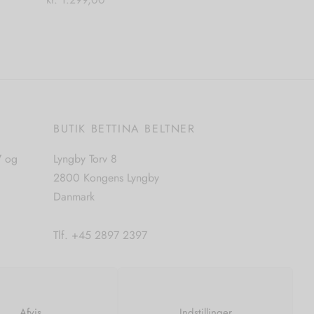
Dette
Vælg muligheder
vare
har
flere
varianter.
Mulighederne
E
BUTIK BETTINA BELTNER
kan
vælges
7 og
Lyngby Torv 8
på
2800 Kongens Lyngby
varesiden
Danmark
Tlf. +45 2897 2397
CVR. nr. 42483397
Afvis
Indstillinger