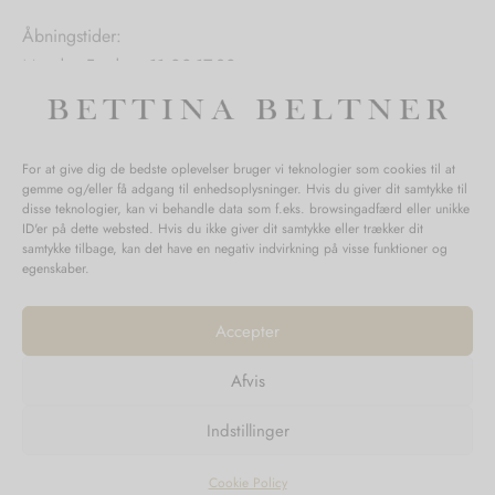
Åbningstider:
Mandag-Fredag: 11.00-17.30
Lørdag: 11.00-15.00
For at give dig de bedste oplevelser bruger vi teknologier som cookies til at
gemme og/eller få adgang til enhedsoplysninger. Hvis du giver dit samtykke til
SPØRGSMÅL WEBORDRE
disse teknologier, kan vi behandle data som f.eks. browsingadfærd eller unikke
ID'er på dette websted. Hvis du ikke giver dit samtykke eller trækker dit
BUTIK BETTINA BELTNER
samtykke tilbage, kan det have en negativ indvirkning på visse funktioner og
egenskaber.
Accepter
Afvis
Returnering
Indstillinger
Handelsvilkår
Persondata
Cookie Policy