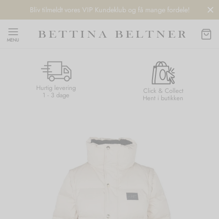
Bliv tilmeldt vores VIP Kundeklub og få mange fordele!
MENU
Hurtig levering
Back
Back
Back
Back
Click & Collect
1 - 3 dage
Hent i butikken
NDS
/ STYLES
 / STØVLER
ESSORIES
 DAY
re
er
uche
r
aler
edragt
ter
ker
nhagen Muse
er
er
r