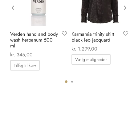
Verden hand and body
Karmamia trinity shirt
Ka
wash herbanum 500
black leo jacquard
bl
ml
kr.
1.299,00
kr.
kr.
345,00
Dette
Vælg muligheder
vare
Tilføj til kurv
har
flere
varianter.
ter.
Mulighedern
hederne
kan
vælges
s
på
varesiden
iden