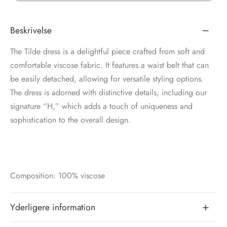
tröm
s
Beskrivelse
nalsin
ter
The Tilde dress is a delightful piece crafted from soft and
comfortable viscose fabric. It features a waist belt that can
numb
be easily detached, allowing for versatile styling options.
The dress is adorned with distinctive details, including our
 Biz Copenhagen
shirts
signature “H,” which adds a touch of uniqueness and
sophistication to the overall design.
e Schnoor
e
es from the atelier
ts
-50%
n Pioneers
Composition: 100% viscose
Yderligere information