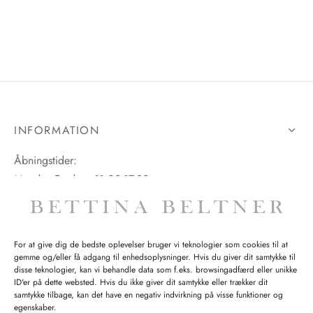
INFORMATION
Åbningstider:
Mandag-Fredag: 11.00-17.30
Lørdag: 11.00-15.00
For at give dig de bedste oplevelser bruger vi teknologier som cookies til at
gemme og/eller få adgang til enhedsoplysninger. Hvis du giver dit samtykke til
SPØRGSMÅL WEBORDRE
disse teknologier, kan vi behandle data som f.eks. browsingadfærd eller unikke
ID'er på dette websted. Hvis du ikke giver dit samtykke eller trækker dit
BUTIK BETTINA BELTNER
samtykke tilbage, kan det have en negativ indvirkning på visse funktioner og
egenskaber.