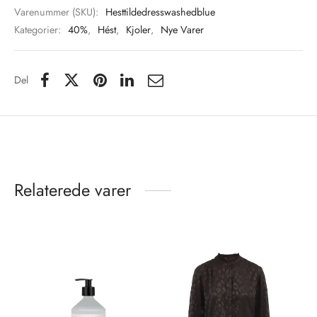
Varenummer (SKU):
Hesttildedresswashedblue
Kategorier:
40%
,
Hést
,
Kjoler
,
Nye Varer
Del
Relaterede varer