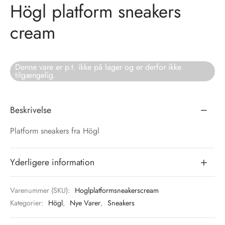
Högl platform sneakers
tröm
s
cream
nalsin
ter
Denne vare er p.t. ikke på lager og er derfor ikke
numb
tilgængelig.
 Biz Copenhagen
shirts
Beskrivelse
e Schnoor
e
Platform sneakers fra Högl
es from the atelier
ts
-50%
Yderligere information
n Pioneers
Varenummer (SKU):
Hoglplatformsneakerscream
Kategorier:
Högl
,
Nye Varer
,
Sneakers