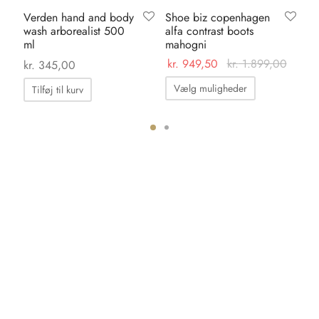
Verden hand and body
Shoe biz copenhagen
Or
wash arborealist 500
alfa contrast boots
ca
ml
mahogni
kr
kr.
949,50
kr.
1.899,00
kr.
345,00
Dette
Vælg muligheder
Tilføj til kurv
vare
har
flere
ter.
varianter.
hederne
Mulighedern
kan
s
vælges
på
iden
varesiden