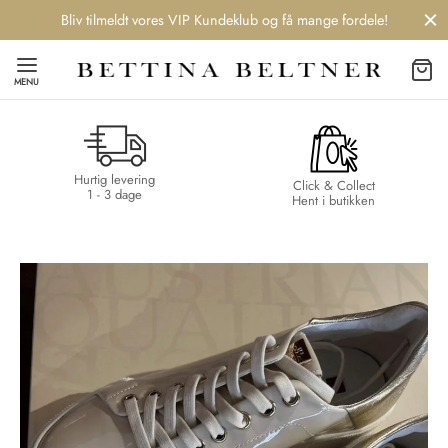
Bliv tilmeldt vores VIP Kundeklub og få mange fordele!
MENU
Hurtig levering
Back
Back
Back
Back
Click & Collect
1 - 3 dage
Hent i butikken
NDS
/ STYLES
 / STØVLER
ESSORIES
 DAY
re
er
uche
r
aler
edragt
ter
ker
nhagen Muse
er
er
r