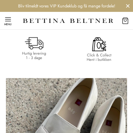
Bliv tilmeldt vores VIP Kundeklub og få mange fordele!
MENU
Hurtig levering
Back
Back
Back
Back
Click & Collect
1 - 3 dage
Hent i butikken
NDS
/ STYLES
 / STØVLER
ESSORIES
 DAY
re
er
uche
r
aler
edragt
ter
ker
nhagen Muse
er
er
r