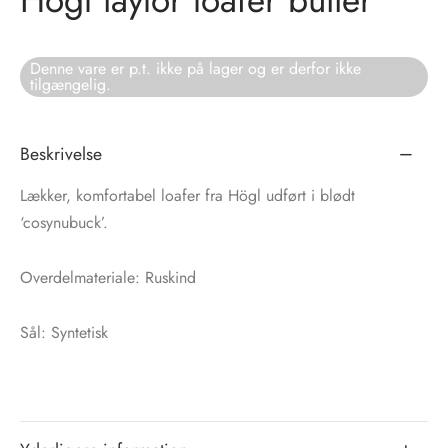
tröm
s
Denne vare er p.t. ikke på lager og er derfor ikke
tilgængelig.
nalsin
ter
numb
Beskrivelse
 Biz Copenhagen
shirts
Lækker, komfortabel loafer fra Högl udført i blødt
‘cosynubuck’.
e Schnoor
e
Overdelmateriale: Ruskind
es from the atelier
ts
-50%
Sål: Syntetisk
n Pioneers