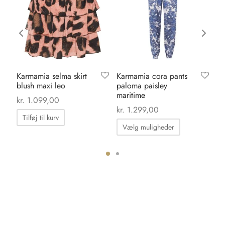
Karmamia selma skirt
Karmamia cora pants
Li
blush maxi leo
paloma paisley
pi
maritime
kr
kr.
1.099,00
kr.
1.299,00
Tilføj til kurv
Dette
Vælg muligheder
vare
har
flere
ter.
varianter.
hederne
Mulighedern
kan
s
vælges