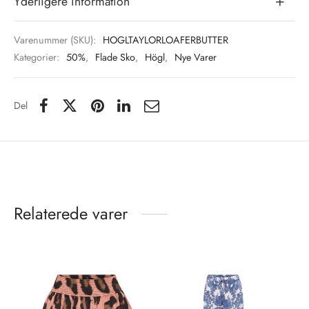
Yderligere information
Varenummer (SKU):
HOGLTAYLORLOAFERBUTTER
Kategorier:
50%
,
Flade Sko
,
Högl
,
Nye Varer
Del
Relaterede varer