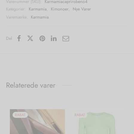
Varenummer (SKU):
Karmamiacaprirobeno4
Kategorier:
Karmamia
,
Kimonoer
,
Nye Varer
Varemærke:
Karmamia
Del
Relaterede varer
RABAT
RABAT