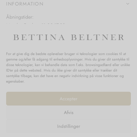
varesiden
INFORMATION
iden
Åbningstider:
Mandag-Fredag: 11.00-17.30
Lørdag: 11.00-15.00
For at give dig de bedste oplevelser bruger vi teknologier som cookies til at
gemme og/eller få adgang til enhedsoplysninger. Hvis du giver dit samtykke til
SPØRGSMÅL WEBORDRE
disse teknologier, kan vi behandle data som f.eks. browsingadfærd eller unikke
ID'er på dette websted. Hvis du ikke giver dit samtykke eller trækker dit
BUTIK BETTINA BELTNER
samtykke tilbage, kan det have en negativ indvirkning på visse funktioner og
egenskaber.
Accepter
Afvis
Returnering
Indstillinger
Handelsvilkår