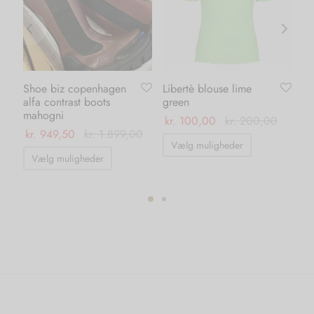
Shoe biz copenhagen
Libertè blouse lime
Li
alfa contrast boots
green
pi
mahogni
kr.
100,00
kr.
200,00
kr
kr.
949,50
kr.
1.899,00
Dette
Vælg muligheder
Dette
vare
Vælg muligheder
vare
har
har
flere
flere
varianter.
varianter.
ter.
Mulighedern
Mulighederne
hederne
kan
kan
vælges
vælges
s
på
på
varesiden